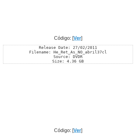
Código: [
Ver
]
Release Date: 27/02/2011

Filename: He_Ret_As_NO_abril37cl

Source: DVDR

Size: 4.36 GB

Genre: Infantil/animacion

Video: MPEG Video at 7 908Kbps

Aspect : 720 x 576 (1.333) at 25.000 fps

Audio: Español AC-3 at 192Kbps / Ingles AC-3 at 192Kbps
Subs: español

IMDB Rating: 7.2/10 (10,148 votes)

Archivos : 37 (200 mb)   1 (159MB)         (Winrar)
Código: [
Ver
]