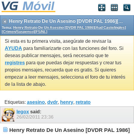
Henry Retrato De Un Asesino [DVDR PAL 1986][Aud Caste/ingles][Crimen/Suspenso][FS/NL]
Tema:
Henry Retrato De Un Asesino [DVDR PAL 1986][Aud Caste/ingles]
[Crimen/Suspenso][FS/NL]
Si esta es tu primera visita, asegúrate de revisar la
AYUDA
para familiarizarte con las funciones del foro. Si
deseas publicar mensajes, será necesario que te
registres
para que puedas dejar respuestas y crear tus
propios mensajes, recuerda que es gratis. Si quieres
empezar a leer mensajes, selecciona el foro de tu interés
de la lista de abajo.
Etiquetas:
asesino
,
dvdr
,
henry
,
retrato
legox
said:
26/02/2011
23:36
Henry Retrato De Un Asesino [DVDR PAL 1986]