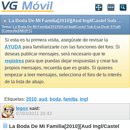
La Boda De Mi Familia[2010][Aud Ingl/Castel Sub.Esp Dvdr-9 Full][Comedia][MU/FS]
Tema:
La Boda De Mi Familia[2010][Aud Ingl/Castel Sub.Esp Dvdr-9 Full]
[Comedia][MU/FS]
Si esta es tu primera visita, asegúrate de revisar la
AYUDA
para familiarizarte con las funciones del foro. Si
deseas publicar mensajes, será necesario que te
registres
para que puedas dejar respuestas y crear tus
propios mensajes, recuerda que es gratis. Si quieres
empezar a leer mensajes, selecciona el foro de tu interés
de la lista de abajo.
Etiquetas:
2010
,
aud
,
boda
,
familia
,
ingl
legox
said:
07/03/2011
20:42
La Boda De Mi Familia[2010][Aud Ingl/Castel