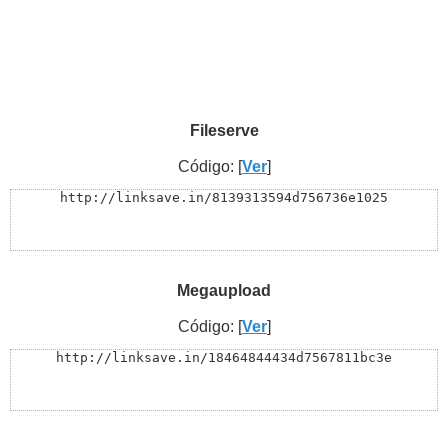
Fileserve
Código: [
Ver
]
http://linksave.in/8139313594d756736e1025
Megaupload
Código: [
Ver
]
http://linksave.in/18464844434d7567811bc3e