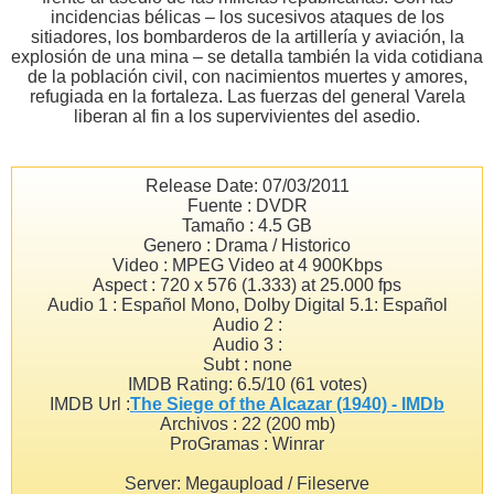
incidencias bélicas – los sucesivos ataques de los
sitiadores, los bombarderos de la artillería y aviación, la
explosión de una mina – se detalla también la vida cotidiana
de la población civil, con nacimientos muertes y amores,
refugiada en la fortaleza. Las fuerzas del general Varela
liberan al fin a los supervivientes del asedio.
Release Date: 07/03/2011
Fuente : DVDR
Tamaño : 4.5 GB
Genero : Drama / Historico
Video : MPEG Video at 4 900Kbps
Aspect : 720 x 576 (1.333) at 25.000 fps
Audio 1 : Español Mono, Dolby Digital 5.1: Español
Audio 2 :
Audio 3 :
Subt : none
IMDB Rating: 6.5/10 (61 votes)
IMDB Url :
The Siege of the Alcazar (1940) - IMDb
Archivos : 22 (200 mb)
ProGramas : Winrar
Server: Megaupload / Fileserve