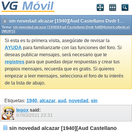
sin novedad alcazar [1940][Aud Castellano Dvdr full][Historico/belica][MU/FS]
Tema:
sin novedad alcazar [1940][Aud Castellano Dvdr full][Historico/belica]
[MU/FS]
Si esta es tu primera visita, asegúrate de revisar la
AYUDA
para familiarizarte con las funciones del foro. Si
deseas publicar mensajes, será necesario que te
registres
para que puedas dejar respuestas y crear tus
propios mensajes, recuerda que es gratis. Si quieres
empezar a leer mensajes, selecciona el foro de tu interés
de la lista de abajo.
Etiquetas:
1940
,
alcazar
,
aud
,
novedad
,
sin
legox
said:
07/03/2011
23:31
sin novedad alcazar [1940][Aud Castellano