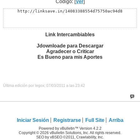
Código: [
Ver
]
http://linksave.in/14083388554d75750ac94d8
Link Intercambiables
Jdownloade para Descargar
Agradecer o Criticar
Es Bueno para mis Aportes
Última edición por legox; 07/03/2011 a las
23:42
Iniciar Sesión
Registrarse
Full Site
Arriba
Powered by vBulletin™ Version 4.2.2
Copyright © 2026 vBulletin Solutions, Inc. All rights reserved.
SEO by vBSEO ©2011, Crawlability, Inc.