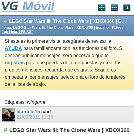
LEGO Star Wars III: The Clone Wars [ XBOX360 | Español | R.Free | 1gb Links | FS/BS ]
Tema:
LEGO Star Wars III: The Clone Wars [ XBOX360 | Español | R.Free |
1gb Links | FS/BS ]
Si esta es tu primera visita, asegúrate de revisar la
AYUDA
para familiarizarte con las funciones del foro. Si
deseas publicar mensajes, será necesario que te
registres
para que puedas dejar respuestas y crear tus
propios mensajes, recuerda que es gratis. Si quieres
empezar a leer mensajes, selecciona el foro de tu interés
de la lista de abajo.
Etiquetas:
Ninguna
titantelo15
said:
22/03/2011
11:16
LEGO Star Wars III: The Clone Wars [ XBOX360