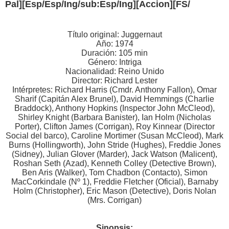
Pal][Esp/Esp/Ing/sub:Esp/Ing][Accion][FS/
Título original: Juggernaut
Año: 1974
Duración: 105 min
Género: Intriga
Nacionalidad: Reino Unido
Director: Richard Lester
Intérpretes: Richard Harris (Cmdr. Anthony Fallon), Omar
Sharif (Capitán Alex Brunel), David Hemmings (Charlie
Braddock), Anthony Hopkins (Inspector John McCleod),
Shirley Knight (Barbara Banister), Ian Holm (Nicholas
Porter), Clifton James (Corrigan), Roy Kinnear (Director
Social del barco), Caroline Mortimer (Susan McCleod), Mark
Burns (Hollingworth), John Stride (Hughes), Freddie Jones
(Sidney), Julian Glover (Marder), Jack Watson (Malicent),
Roshan Seth (Azad), Kenneth Colley (Detective Brown),
Ben Aris (Walker), Tom Chadbon (Contacto), Simon
MacCorkindale (Nº 1), Freddie Fletcher (Oficial), Barnaby
Holm (Christopher), Eric Mason (Detective), Doris Nolan
(Mrs. Corrigan)
Sinopsis: