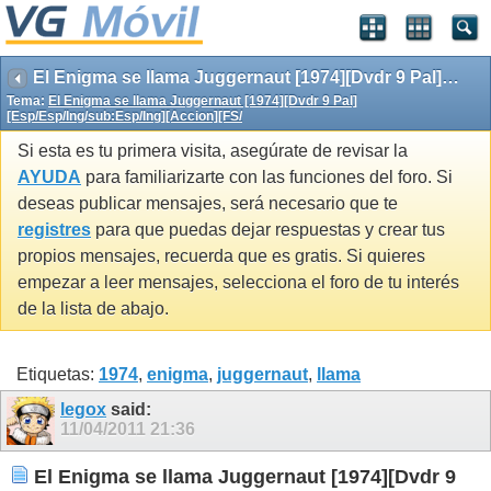
El Enigma se llama Juggernaut [1974][Dvdr 9 Pal][Esp/Esp/Ing/sub:Esp/Ing][Accion][FS/
Tema:
El Enigma se llama Juggernaut [1974][Dvdr 9 Pal]
[Esp/Esp/Ing/sub:Esp/Ing][Accion][FS/
Si esta es tu primera visita, asegúrate de revisar la
AYUDA
para familiarizarte con las funciones del foro. Si
deseas publicar mensajes, será necesario que te
registres
para que puedas dejar respuestas y crear tus
propios mensajes, recuerda que es gratis. Si quieres
empezar a leer mensajes, selecciona el foro de tu interés
de la lista de abajo.
Etiquetas:
1974
,
enigma
,
juggernaut
,
llama
legox
said:
11/04/2011
21:36
El Enigma se llama Juggernaut [1974][Dvdr 9