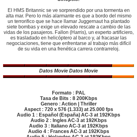
El HMS Britannic se ve sorprendido por una tormenta en
alta mar. Pero lo más alarmante es que a bordo del mismo
un terrorifico que se hace llamar Juggernaut ha plantado
siete bombas y exige un elevado rescate a cambio de las
vidas de los pasajeros. Fallon (Harris), un experto artificiero,
es trasladado en helicóptero al barco y, al fracasar las
negociaciones, tiene que enfrentarse al trabajo más difícil
de su vida en una frenética carrera contrarreloj.
Datos Movie
Datos Movie
Formato : PAL
Tasa de Bits : 8 200Kbps
Genero : Action | Thriller
Aspect : 720 x 576 (1.333) at 25.000 fps
Audio 1 : Español (España) AC-3 at 192Kbps
Audio 2 : Ingles AC-3 at 192Kbps
Audio 3 : Italiano AC-3 at 192Kbps
Audio 4 : Frances AC-3 at 192Kbps
Audio 5 : Holandes AC-3 at 192Kbps