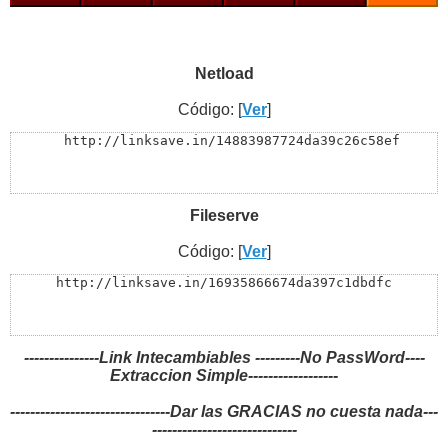
Netload
Código: [
Ver
]
  http://linksave.in/14883987724da39c26c58ef
Fileserve
Código: [
Ver
]
http://linksave.in/16935866674da397c1dbdfc
---------------Link Intecambiables ---------No PassWord----
Extraccion Simple------------------
--------------------------------Dar las GRACIAS no cuesta nada---
-----------------------------