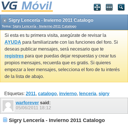
Sigry Lencería - Invierno 2011 Catalogo
Tema:
Sigry Lencería - Invierno 2011 Catalogo
Si esta es tu primera visita, asegúrate de revisar la
AYUDA
para familiarizarte con las funciones del foro. Si
deseas publicar mensajes, será necesario que te
registres
para que puedas dejar respuestas y crear tus
propios mensajes, recuerda que es gratis. Si quieres
empezar a leer mensajes, selecciona el foro de tu interés
de la lista de abajo.
Etiquetas:
2011
,
catalogo
,
invierno
,
lenceria
,
sigry
warforever
said:
05/06/2011
18:12
Sigry Lencería - Invierno 2011 Catalogo