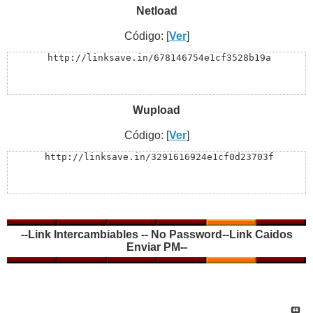
Netload
Código: [
Ver
]
 http://linksave.in/678146754e1cf3528b19a
Wupload
Código: [
Ver
]
 http://linksave.in/3291616924e1cf0d23703f
--Link Intercambiables -- No Password--Link Caidos
Enviar PM--