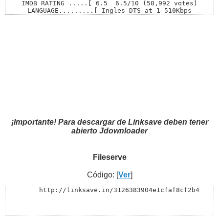
IMDB RATING .....[ 6.5  6.5/10 (50,992 votes)

LANGUAGE.........[ Ingles DTS at 1 510Kbps

LANGUAGE.........[ Español Latino DTS at 755Kbps

LANGUAGE.........[ Portugues DTS at 755Kbps

LANGUAGE.........[ Ingles Vorbis at 80,0Kbps

SUBTiTLES........[ Eng,Ro,Fre,Spa,Por,Dan,Fin,Swe,Hun,S
RUNTiME..........[ 1h 50min.

SOURCE...........[ Blu ray

ViDEO CODEC......[ AVC

ViDEO BiTRATE....[ 2 647Kbps

RESOLUTiON.......[ 1920 x 816 (2.353)

FRAMERATE........[ 23.976 fps

AUDiO CODEC......[ DTS Vorbis 

FiLE SiZE........[ 14.2 Gb
¡Importante! Para descargar de Linksave deben tener
abierto Jdownloader
Fileserve
Código: [
Ver
]
     http://linksave.in/3126383904e1cfaf8cf2b4