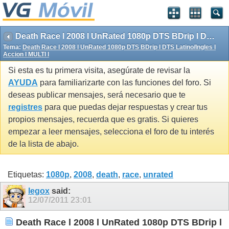
Death Race l 2008 l UnRated 1080p DTS BDrip l DTS Latino/Ingles l Accion l MULTI l
Tema:
Death Race l 2008 l UnRated 1080p DTS BDrip l DTS Latino/Ingles l
Accion l MULTI l
Si esta es tu primera visita, asegúrate de revisar la
AYUDA
para familiarizarte con las funciones del foro. Si
deseas publicar mensajes, será necesario que te
registres
para que puedas dejar respuestas y crear tus
propios mensajes, recuerda que es gratis. Si quieres
empezar a leer mensajes, selecciona el foro de tu interés
de la lista de abajo.
Etiquetas:
1080p
,
2008
,
death
,
race
,
unrated
legox
said:
12/07/2011
23:01
Death Race l 2008 l UnRated 1080p DTS BDrip l