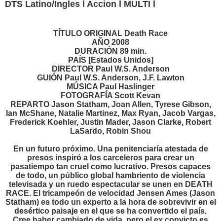
DTS Latino/Ingles l Accion l MULTI l
TÍTULO ORIGINAL Death Race
AÑO 2008
DURACIÓN 89 min.
PAÍS [Estados Unidos]
DIRECTOR Paul W.S. Anderson
GUIÓN Paul W.S. Anderson, J.F. Lawton
MÚSICA Paul Haslinger
FOTOGRAFÍA Scott Kevan
REPARTO Jason Statham, Joan Allen, Tyrese Gibson,
Ian McShane, Natalie Martinez, Max Ryan, Jacob Vargas,
Frederick Koehler, Justin Mader, Jason Clarke, Robert
LaSardo, Robin Shou
En un futuro próximo. Una penitenciaría atestada de
presos inspiró a los carceleros para crear un
pasatiempo tan cruel como lucrativo. Presos capaces
de todo, un público global hambriento de violencia
televisada y un ruedo espectacular se unen en DEATH
RACE. El tricampeón de velocidad Jensen Ames (Jason
Statham) es todo un experto a la hora de sobrevivir en el
desértico paisaje en el que se ha convertido el país.
Cree haber cambiado de vida, pero el ex convicto es