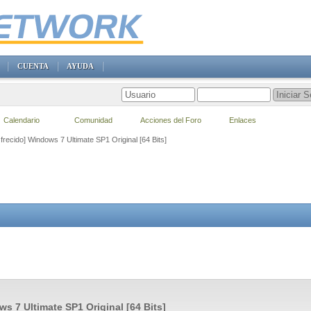
CUENTA
AYUDA
Calendario
Comunidad
Acciones del Foro
Enlaces
frecido] Windows 7 Ultimate SP1 Original [64 Bits]
s 7 Ultimate SP1 Original [64 Bits]