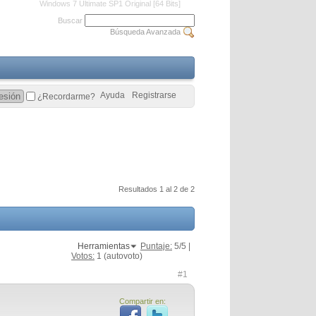
Windows 7 Ultimate SP1 Original [64 Bits]
Buscar
Búsqueda Avanzada
Ayuda
Registrarse
¿Recordarme?
Resultados 1 al 2 de 2
Herramientas
Puntaje:
5
/5 |
Votos:
1
(autovoto)
#1
Compartir en: