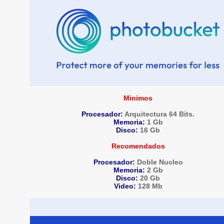
Minimos
Procesador:
Arquitectura 64 Bits.
Memoria:
1 Gb
Disco:
16 Gb
Recomendados
Procesador:
Doble Nucleo
Memoria:
2 Gb
Disco:
20 Gb
Video:
128 Mb