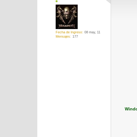
Fecha de Ingreso
08 may, 11
Mensajes
177
Windo