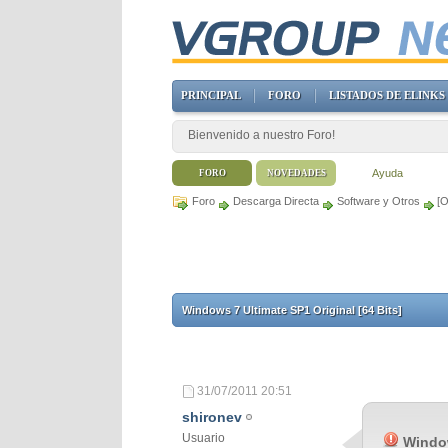
PRINCIPAL
FORO
LISTADOS DE ELINKS
Bienvenido a nuestro Foro!
Ayuda
FORO
NOVEDADES
Foro
Descarga Directa
Software y Otros
[O
Windows 7 Ultimate SP1 Original [64 Bits]
31/07/2011
20:51
shironev
Usuario
Window