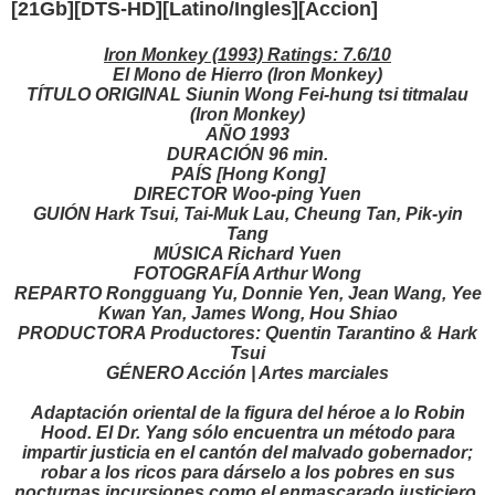
[21Gb][DTS-HD][Latino/Ingles][Accion]
Iron Monkey (1993) Ratings: 7.6/10
El Mono de Hierro (Iron Monkey)
TÍTULO ORIGINAL Siunin Wong Fei-hung tsi titmalau
(Iron Monkey)
AÑO 1993
DURACIÓN 96 min.
PAÍS [Hong Kong]
DIRECTOR Woo-ping Yuen
GUIÓN Hark Tsui, Tai-Muk Lau, Cheung Tan, Pik-yin
Tang
MÚSICA Richard Yuen
FOTOGRAFÍA Arthur Wong
REPARTO Rongguang Yu, Donnie Yen, Jean Wang, Yee
Kwan Yan, James Wong, Hou Shiao
PRODUCTORA Productores: Quentin Tarantino & Hark
Tsui
GÉNERO Acción | Artes marciales
Adaptación oriental de la figura del héroe a lo Robin
Hood. El Dr. Yang sólo encuentra un método para
impartir justicia en el cantón del malvado gobernador;
robar a los ricos para dárselo a los pobres en sus
nocturnas incursiones como el enmascarado justiciero.