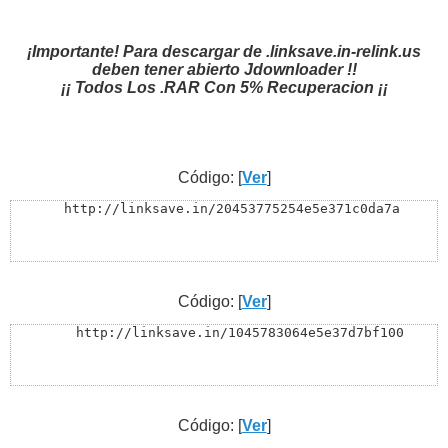
¡Importante! Para descargar de .linksave.in-relink.us
deben tener abierto Jdownloader !!
¡¡ Todos Los .RAR Con 5% Recuperacion ¡¡
Código: [
Ver
]
  http://linksave.in/20453775254e5e371c0da7a
Código: [
Ver
]
    http://linksave.in/1045783064e5e37d7bf100
Código: [
Ver
]