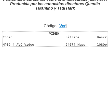
Producida por los conocidos directores Quentin
Tarantino y Tsui Hark
Código: [
Ver
]
VIDEO:

Codec                           Bitrate         Descrip
-----                           -------         -------
MPEG-4 AVC Video                24074 kbps      1080p /
AUDIO:

Codec                           Language        Bitrate
-----                           --------        -------
DTS-HD Master Audio             English         4109 kb
Dolby Digital Audio             Chinese         640 kbp
Dolby Digital Audio             Latino          320 kbp
SUBTITLES:

Codec                           Language        Bitrate
-----                           --------        -------
Presentation Graphics           English         37.246 
Presentation Graphics           English         40.614 
Presentation Graphics           Chinese         35.864 
Presentation Graphics           Spanish         39.423