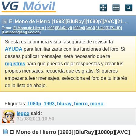
El Mono de Hierro [1993][BluRay][1080p][AVC][21Gb][DTS-HD][Latino/Ingles][Accion]
Tema:
El Mono de Hierro [1993][BluRay][1080p][AVC][21Gb][DTS-HD]
[Latino/Ingles][Accion]
Si esta es tu primera visita, asegúrate de revisar la
AYUDA
para familiarizarte con las funciones del foro. Si
deseas publicar mensajes, será necesario que te
registres
para que puedas dejar respuestas y crear tus
propios mensajes, recuerda que es gratis. Si quieres
empezar a leer mensajes, selecciona el foro de tu interés
de la lista de abajo.
Etiquetas:
1080p
,
1993
,
bluray
,
hierro
,
mono
legox
said:
31/08/2011
10:50
El Mono de Hierro [1993][BluRay][1080p][AVC]