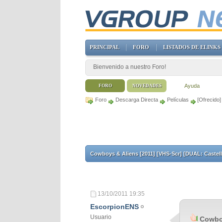
PRINCIPAL
FORO
LISTADOS DE ELINKS
Bienvenido a nuestro Foro!
Ayuda
FORO
NOVEDADES
Foro
Descarga Directa
Películas
[Ofrecido]
Cowboys & Aliens [2011] [VHS-Scr] [DUAL: Castell
13/10/2011
19:35
EscorpionENS
Usuario
Cowboy