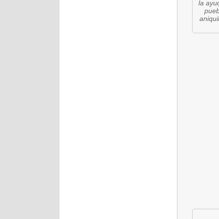
la ayu
pueb
aniqui