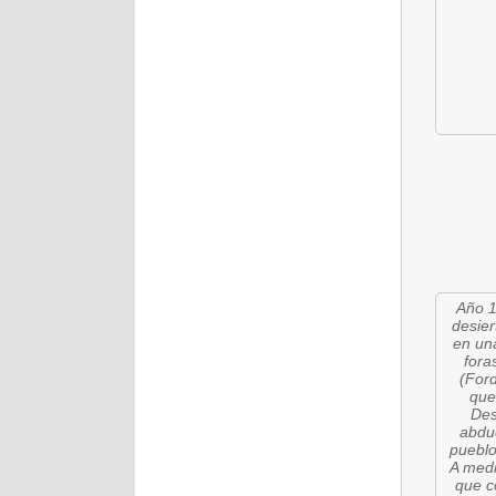
Año 1
desier
en un
fora
(Ford
que
Des
abduc
pueblo
A medi
que c