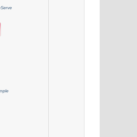
leServe
imple