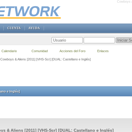
Cowboys & 
CUENTA
AYUDA
Calendario
Comunidad
Acciones del Foro
Enlaces
 Cowboys & Aliens [2011] [VHS-Scr] [DUAL: Castellano e Inglés]
ano e Inglés]
s & Aliens [2011] [VHS-Scr] [DUAL: Castellano e Inglés]