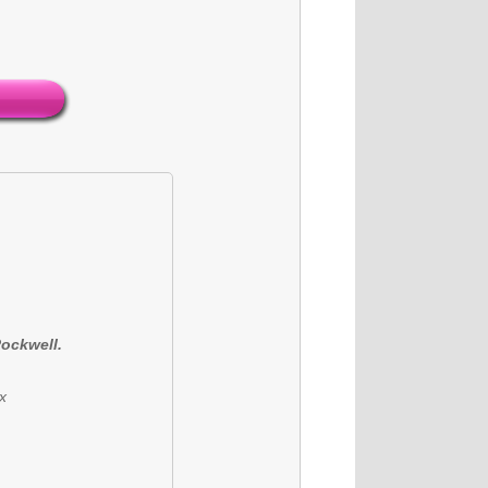
Rockwell.
x