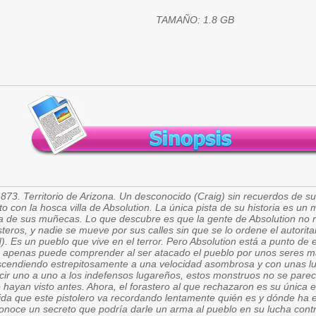
TAMAÑO: 1.8 GB
873. Territorio de Arizona. Un desconocido (Craig) sin recuerdos de su
to con la hosca villa de Absolution. La única pista de su historia es un mi
a de sus muñecas. Lo que descubre es que la gente de Absolution no r
steros, y nadie se mueve por sus calles sin que se lo ordene el autorit
). Es un pueblo que vive en el terror. Pero Absolution está a punto de 
 apenas puede comprender al ser atacado el pueblo por unos seres ma
cendiendo estrepitosamente a una velocidad asombrosa y con unas l
ir uno a uno a los indefensos lugareños, estos monstruos no se parec
 hayan visto antes. Ahora, el forastero al que rechazaron es su única 
da que este pistolero va recordando lentamente quién es y dónde ha 
onoce un secreto que podría darle un arma al pueblo en su lucha contr