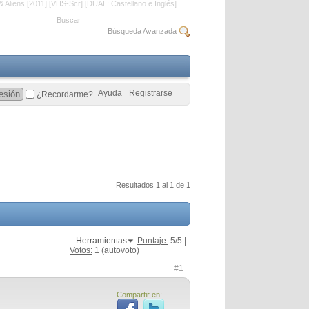
Aliens [2011] [VHS-Scr] [DUAL: Castellano e Inglés]
Buscar
Búsqueda Avanzada
Ayuda
Registrarse
¿Recordarme?
Resultados 1 al 1 de 1
Herramientas
Puntaje:
5
/5 |
Votos:
1
(autovoto)
#1
Compartir en: