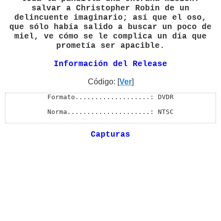
salvar a Christopher Robin de un
delincuente imaginario; así que el oso,
que sólo había salido a buscar un poco de
miel, ve cómo se le complica un día que
prometía ser apacible.
Información del Release
Código: [
Ver
]
Formato...................: DVDR

Norma.....................: NTSC

Pantalla..................: Widescreen 16:9

Capturas
Audios....................: Ingles 5.1, Español Latino 
Subtítulos................: Español Latino, Ingles, Fra
Menú......................: Si

Extras....................: Si

Archivos de Recuperación..: 3 Rev