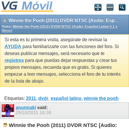
Winnie the Pooh (2011) DVDR NTSC [Audio: Español Latino 5.1 y Otros]
Tema:
Winnie the Pooh (2011) DVDR NTSC [Audio: Español Latino 5.1 y
Otros]
Si esta es tu primera visita, asegúrate de revisar la
AYUDA
para familiarizarte con las funciones del foro. Si
deseas publicar mensajes, será necesario que te
registres
para que puedas dejar respuestas y crear tus
propios mensajes, recuerda que es gratis. Si quieres
empezar a leer mensajes, selecciona el foro de tu interés
de la lista de abajo.
Etiquetas:
2011
,
dvdr
,
español latino
,
winnie the pooh
anunnaki
said:
29/10/2011
16:30
Winnie the Pooh (2011) DVDR NTSC [Audio: