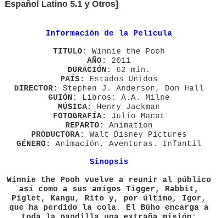
Español Latino 5.1 y Otros]
Información de la Película
TITULO:
Winnie the Pooh
AÑO:
2011
DURACIÓN:
62 min.
PAÍS:
Estados Unidos
DIRECTOR:
Stephen J. Anderson, Don Hall
GUIÓN:
Libros: A.A. Milne
MÚSICA:
Henry Jackman
FOTOGRAFÍA:
Julio Macat
REPARTO:
Animation
PRODUCTORA:
Walt Disney Pictures
GÉNERO:
Animación. Aventuras. Infantil
Sinopsis
Winnie the Pooh vuelve a reunir al público
así como a sus amigos Tigger, Rabbit,
Piglet, Kangu, Rito y, por último, Igor,
que ha perdido la cola. El Búho encarga a
toda la pandilla una extraña misión: