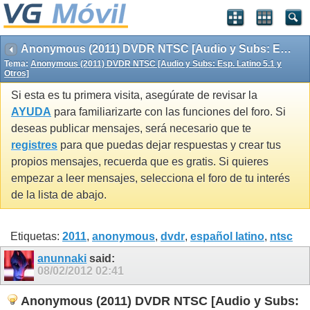
Anonymous (2011) DVDR NTSC [Audio y Subs: Esp. Latino 5.1 y Otros]
Tema:
Anonymous (2011) DVDR NTSC [Audio y Subs: Esp. Latino 5.1 y
Otros]
Si esta es tu primera visita, asegúrate de revisar la
AYUDA
para familiarizarte con las funciones del foro. Si
deseas publicar mensajes, será necesario que te
registres
para que puedas dejar respuestas y crear tus
propios mensajes, recuerda que es gratis. Si quieres
empezar a leer mensajes, selecciona el foro de tu interés
de la lista de abajo.
Etiquetas:
2011
,
anonymous
,
dvdr
,
español latino
,
ntsc
anunnaki
said:
08/02/2012
02:41
Anonymous (2011) DVDR NTSC [Audio y Subs: