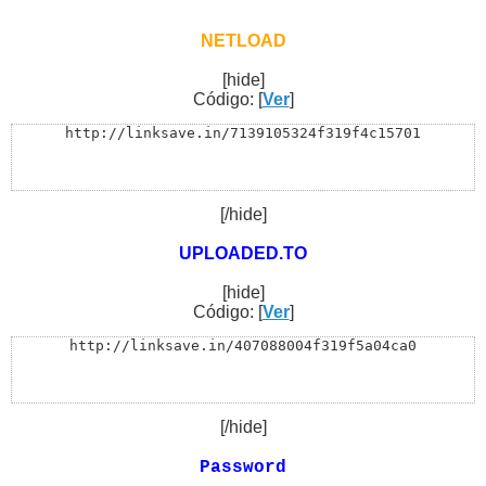
NETLOAD
[hide]
Código: [
Ver
]
http://linksave.in/7139105324f319f4c15701
[/hide]
UPLOADED.TO
[hide]
Código: [
Ver
]
http://linksave.in/407088004f319f5a04ca0
[/hide]
Password