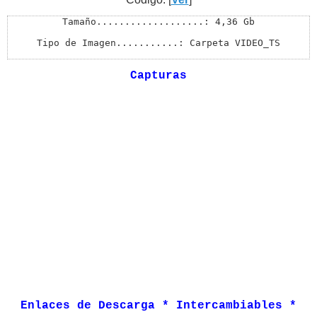
Tamaño...................: 4,36 Gb

Tipo de Imagen...........: Carpeta VIDEO_TS

Formato..................: DVDR

Capturas
Duración.................: 02:09:50 HH:MM:SS

Norma....................: NTSC

Pantalla.................: Widescreen 16:9

Audios/Canales...........: Ingles 5.1, Español Latino 5
Subtítulos...............: Ingles, Frances, Chino, Espa
Menú.....................: Si

Extras...................: No

Archivos.................: 46 Archivos de 101 Mb y 1 A
Enlaces de Descarga * Intercambiables *