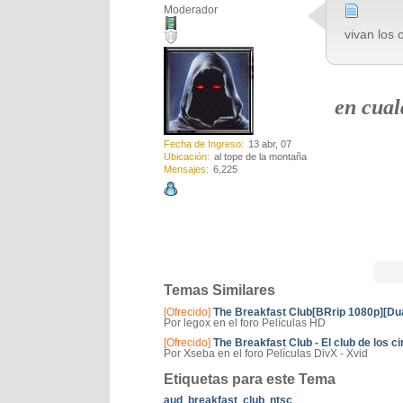
Moderador
vivan los o
en cual
Fecha de Ingreso
13 abr, 07
Ubicación
al tope de la montaña
Mensajes
6,225
Temas Similares
[Ofrecido]
The Breakfast Club[BRrip 1080p][Du
Por legox en el foro Películas HD
[Ofrecido]
The Breakfast Club - El club de los ci
Por Xseba en el foro Películas DivX - Xvid
Etiquetas para este Tema
aud
,
breakfast
,
club
,
ntsc