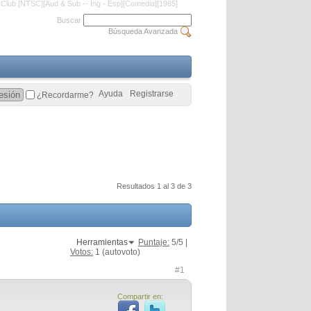
 Club [NTSC][Aud & Sub -- Ing - Esp][Comedia][1985]
Buscar
Búsqueda Avanzada
Ayuda
Registrarse
¿Recordarme?
Resultados 1 al 3 de 3
Herramientas
Puntaje:
5
/5 |
Votos:
1
(autovoto)
#1
Compartir en: