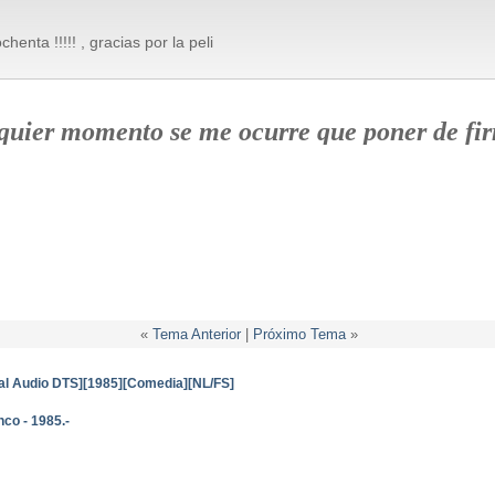
chenta !!!!! , gracias por la peli
quier momento se me ocurre que poner de fi
«
Tema Anterior
|
Próximo Tema
»
al Audio DTS][1985][Comedia][NL/FS]
nco - 1985.-