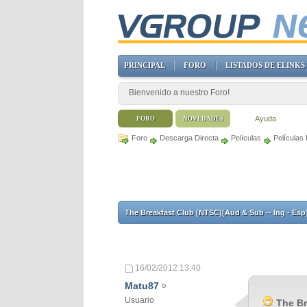
PRINCIPAL
FORO
LISTADOS DE ELINKS
Bienvenido a nuestro Foro!
Ayuda
FORO
NOVEDADES
Foro
Descarga Directa
Películas
Películas
The Breakfast Club [NTSC][Aud & Sub -- Ing - Es
16/02/2012
13:40
Matu87
Usuario
The Br