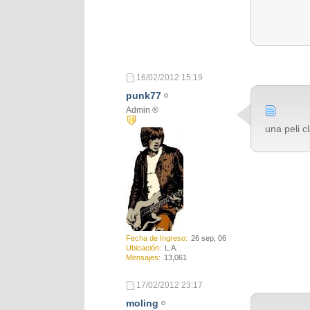
16/02/2012
15:19
punk77
Admin ®
una peli c
Fecha de Ingreso
26 sep, 06
Ubicación
L.A.
Mensajes
13,061
17/02/2012
23:17
moling