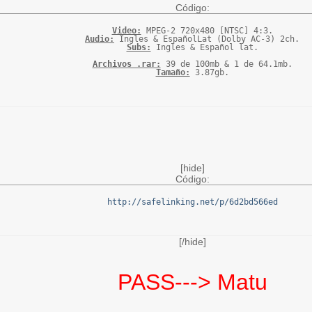
Código:
Video:
Audio:
Subs:
 Ingles & Español lat.

Archivos .rar:
Tamaño:
[hide]
Código:
http://safelinking.net/p/6d2bd566ed
[/hide]
PASS---> Matu