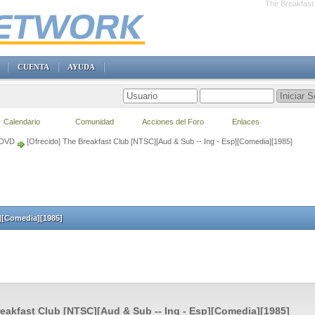
The Breakfast
CUENTA
AYUDA
Calendario
Comunidad
Acciones del Foro
Enlaces
 DVD
[Ofrecido] The Breakfast Club [NTSC][Aud & Sub -- Ing - Esp][Comedia][1985]
p][Comedia][1985]
eakfast Club [NTSC][Aud & Sub -- Ing - Esp][Comedia][1985]