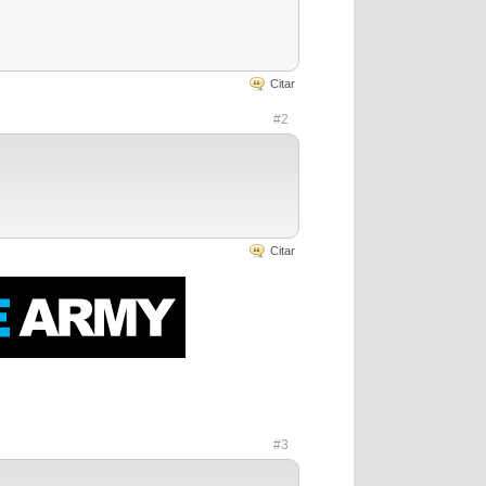
Citar
#2
Citar
#3