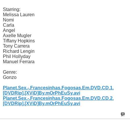
Starring:
Melissa Lauren
Nomi
Carla
Angel
Axelle Mugler
Tiffany Hopkins
Tony Carrera
Richard Lengin
Phil Hollyday
Manuel Ferrara
Genre:
Gonzo
Planet.Sex.-.Francesinhas.Fogosas.Em.DVD.CD.1.
[DVDRip].[XViD]By.mOrPhEuSy.avi
Planet.Sex.-.Francesinhas.Fogosas.Em.DVD.CD.2.
[DVDRip].[XViD]By.mOrPhEuSy.avi