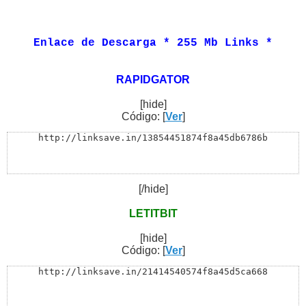
Extras...................: No

Archivos.................: 18 Archivos de 255 Mb y 1 A
Enlace de Descarga * 255 Mb Links *
RAPIDGATOR
[hide]
Código: [
Ver
]
http://linksave.in/13854451874f8a45db6786b
[/hide]
LETITBIT
[hide]
Código: [
Ver
]
http://linksave.in/21414540574f8a45d5ca668