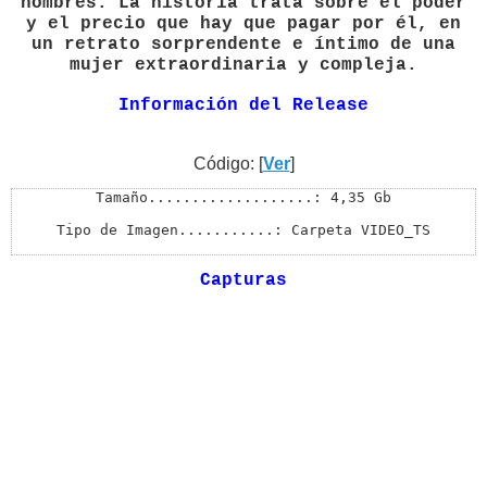
hombres. La historia trata sobre el poder
y el precio que hay que pagar por él, en
un retrato sorprendente e íntimo de una
mujer extraordinaria y compleja.
Información del Release
Código: [
Ver
]
Tamaño...................: 4,35 Gb

Tipo de Imagen...........: Carpeta VIDEO_TS

Formato..................: DVDR

Capturas
Duración.................: 01:44:52 HH:MM:SS

Norma....................: NTSC

Pantalla.................: Widescreen 16:9

Audios/Canales...........: Español Latino 2.0, Ingles 5
Subtítulos...............: Español Latino, Ingles

Menú.....................: Si
