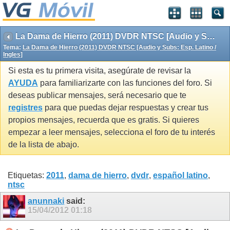
La Dama de Hierro (2011) DVDR NTSC [Audio y Subs: Esp. Latino / Ingles]
Tema:
La Dama de Hierro (2011) DVDR NTSC [Audio y Subs: Esp. Latino /
Ingles]
Si esta es tu primera visita, asegúrate de revisar la
AYUDA
para familiarizarte con las funciones del foro. Si
deseas publicar mensajes, será necesario que te
registres
para que puedas dejar respuestas y crear tus
propios mensajes, recuerda que es gratis. Si quieres
empezar a leer mensajes, selecciona el foro de tu interés
de la lista de abajo.
Etiquetas:
2011
,
dama de hierro
,
dvdr
,
español latino
,
ntsc
anunnaki
said:
15/04/2012
01:18