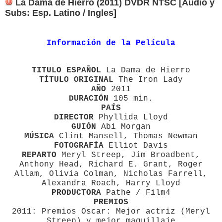
La Dama de Hierro (2011) DVDR NTSC [Audio y
Subs: Esp. Latino / Ingles]
Información de la Película
TITULO ESPAÑOL
La Dama de Hierro
TÍTULO ORIGINAL
The Iron Lady
AÑO
2011
DURACIÓN
105 min.
PAÍS
DIRECTOR
Phyllida Lloyd
GUIÓN
Abi Morgan
MÚSICA
Clint Mansell, Thomas Newman
FOTOGRAFÍA
Elliot Davis
REPARTO
Meryl Streep, Jim Broadbent,
Anthony Head, Richard E. Grant, Roger
Allam, Olivia Colman, Nicholas Farrell,
Alexandra Roach, Harry Lloyd
PRODUCTORA
Pathe / Film4
PREMIOS
2011: Premios Oscar: Mejor actriz (Meryl
Streep) y mejor maquillaje