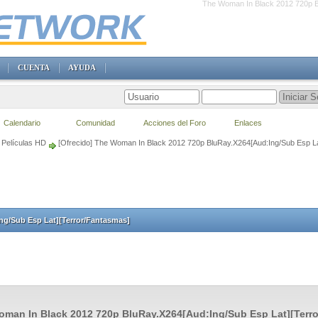
The Woman In Black 2012 720p B
CUENTA
AYUDA
Calendario
Comunidad
Acciones del Foro
Enlaces
Películas HD
[Ofrecido] The Woman In Black 2012 720p BluRay.X264[Aud:Ing/Sub Esp La
ng/Sub Esp Lat][Terror/Fantasmas]
man In Black 2012 720p BluRay.X264[Aud:Ing/Sub Esp Lat][Terr