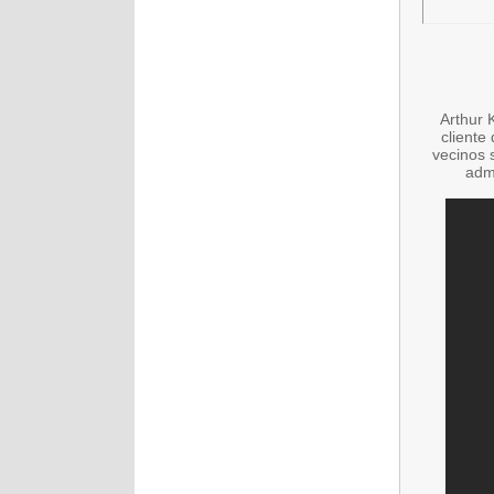
Arthur 
cliente
vecinos 
admi