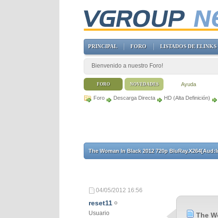
PRINCIPAL
FORO
LISTADOS DE ELINKS
Bienvenido a nuestro Foro!
Ayuda
FORO
NOVEDADES
Foro
Descarga Directa
HD (Alta Definición)
The Woman In Black 2012 720p BluRay.X264[Aud:I
04/05/2012
16:56
reset11
Usuario
The Wo