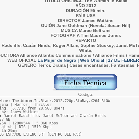
TÍTULO ORIGINAL The Woman in Black
AÑO 2012
DURACIÓN 95 min.
PAÍS USA
DIRECTOR James Watkins
GUIÓN Jane Goldman (Novela: Susan Hill)
MÚSICA Marco Beltrami
FOTOGRAFÍA Tim Maurice-Jones
REPARTO
 Radcliffe, Ciarán Hinds, Roger Allam, Sophie Stuckey, Janet McT
White,
CTORA Alliance Atlantis Communications / Alliance Films / Ham
WEB OFICIAL
La Mujer de Negro | Web Oficial | 17 DE FEBR
GÉNERO Terror. Drama | Casas encantadas. Fantasmas.
Código:
Name: The.Woman.In.Black.2012.720p.BluRay.X264-BLOW

rama | Horror | Thriller

ing:  6.7/10 from 28,588 users

 by: James Watkins

: Daniel Radcliffe, Janet McTeer and Ciarán Hinds

37 GB

264 | 1280×544 | 5 060 Kbps

nglish | DTS | 1510 Kbps

 1h 29mn

OS ESPAÑOL LATINO SRT [DENTRO DEL RAR]