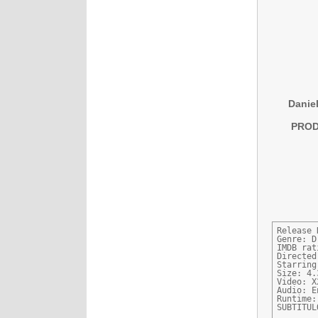
Daniel
PRODU
Release 
Genre: D
IMDB rat
Directed
Starring
Size: 4.
Video: X
Audio: E
Runtime:
SUBTITUL