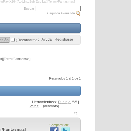
luRay.X264[Aud:Ing/Sub Esp Lat][Terror/Fantasmas]
Buscar
Búsqueda Avanzada
Ayuda
Registrarse
¿Recordarme?
t][Terror/Fantasmas]
Resultados 1 al 1 de 1
Herramientas
Puntaje:
5
/5 |
Votos:
1
(autovoto)
#1
Compartir en:
or/Fantasmas]