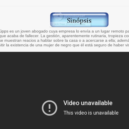
Kipps es un joven abogado cuya empresa lo envía a un lugar remoto p
 que acaba de fallecer. La gestión, aparentemente rutinaria, tropieza con 
se muestran reacios a hablar sobre la casa o a acercarse a ella; ademá
tir la existencia de una mujer de negro que él está seguro de haber 