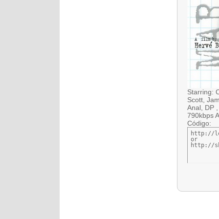
Starring: 
Scott, Ja
Anal, DP 
790kbps A
Código:
http://l
or

http://s