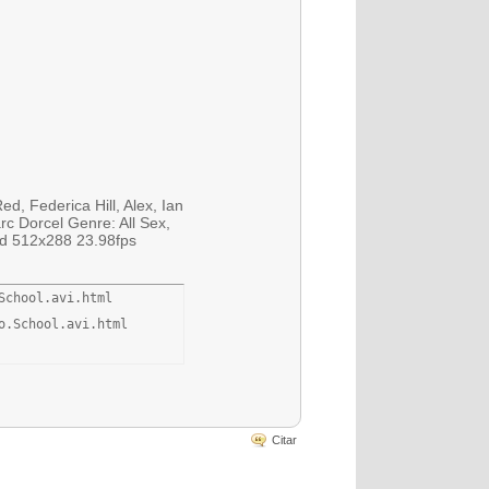
ed, Federica Hill, Alex, Ian
c Dorcel Genre: All Sex,
vid 512x288 23.98fps
chool.avi.html

o.School.avi.html
Citar