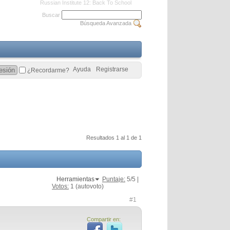
Russian Institute 12: Back To School
Buscar
Búsqueda Avanzada
Ayuda
Registrarse
¿Recordarme?
Resultados 1 al 1 de 1
Herramientas
Puntaje:
5
/5 |
Votos:
1
(autovoto)
#1
Compartir en: