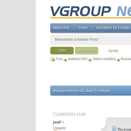
PRINCIPAL
FORO
LISTADOS DE ELINKS
Bienvenido a nuestro Foro!
Ayuda
FORO
NOVEDADES
Foro
[Adultos] XXX
Videos (adultos)
Russian
Russian Institute 12: Back To School
18/05/2012
15:04
joaf
Usuario
Russia