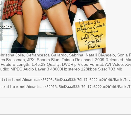
Christina Jolie, Defrancesca Gallardo, Sabrina, Natalli DiAngelo, Sonia R
mes Brossman, JPX, Sharka Blue, Toinou Released: 2009 Released: Mar
, Feature Length: 1:45:29 Quality: DVDRip Video Format: AVI Video: X
udio: MPEG Audio Layer 3 48000Hz stereo 128kbps Size: 703 Mb
etitbit.net/download/56795.5bd2aaa533c70bf7b6222ac2b146/Back.To.S
hareflare.net/download/52913.5bd2aaa533c70bf7b6222ac2b146/Back.T