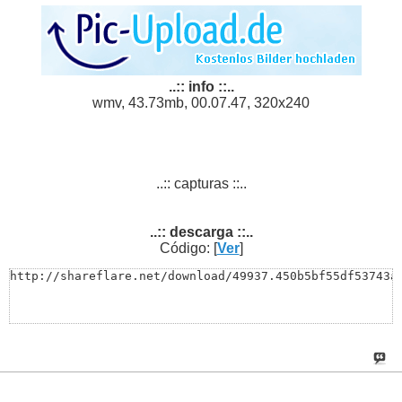
..:: info ::..
wmv, 43.73mb, 00.07.47, 320x240
..:: capturas ::..
..:: descarga ::..
Código: [
Ver
]
http://shareflare.net/download/49937.450b5bf55df53743a