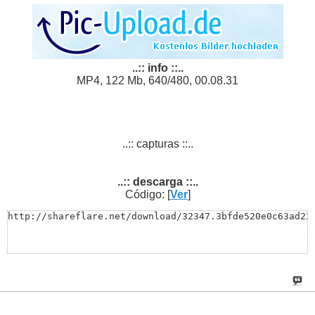
..:: info ::..
MP4, 122 Mb, 640/480, 00.08.31
..:: capturas ::..
..:: descarga ::..
Código: [
Ver
]
http://shareflare.net/download/32347.3bfde520e0c63ad22