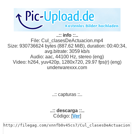
..:: info ::..
File: Cul_clasesDeActuacion.mp4
Size: 930736624 bytes (887.62 MiB), duration: 00:40:34,
avg.bitrate: 3059 kb/s
Audio: aac, 44100 Hz, stereo (eng)
Video: h264, yuv420p, 1280x720, 29.97 fps(r) (eng)
underwarexxx.com
..:: capturas ::..
..:: descarga ::..
Código: [
Ver
]
http://filegag.com/xnnfb0v45cs7/Cul_clasesDeActuacion.