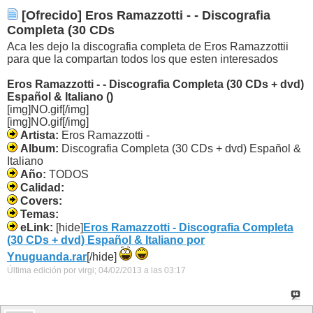
[Ofrecido] Eros Ramazzotti - - Discografia
Completa (30 CDs
Aca les dejo la discografia completa de Eros Ramazzottii
para que la compartan todos los que esten interesados
Eros Ramazzotti - - Discografia Completa (30 CDs + dvd)
Español & Italiano ()
[img]NO.gif[/img]
[img]NO.gif[/img]
Artista:
Eros Ramazzotti -
Album:
Discografia Completa (30 CDs + dvd) Español &
Italiano
Año:
TODOS
Calidad:
Covers:
Temas:
eLink:
[hide]
Eros Ramazzotti - Discografia Completa
(30 CDs + dvd) Español & Italiano por
Ynuguanda.rar
[/hide]
Última edición por virgi; 04/02/2013 a las
03:17