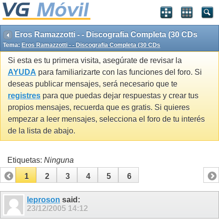
Eros Ramazzotti - - Discografia Completa (30 CDs
Tema:
Eros Ramazzotti - - Discografia Completa (30 CDs
Si esta es tu primera visita, asegúrate de revisar la
AYUDA
para familiarizarte con las funciones del foro. Si
deseas publicar mensajes, será necesario que te
registres
para que puedas dejar respuestas y crear tus
propios mensajes, recuerda que es gratis. Si quieres
empezar a leer mensajes, selecciona el foro de tu interés
de la lista de abajo.
Etiquetas:
Ninguna
1
2
3
4
5
6
leproson
said:
23/12/2005
14:12