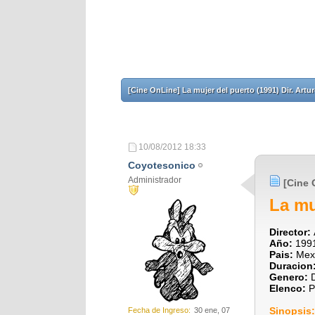
[Cine OnLine] La mujer del puerto (1991) Dir. Artu
10/08/2012
18:33
Coyotesonico
Administrador
[Cine 
La mu
Director:
Año:
199
Pais:
Mex
Duracion
Genero:
Elenco:
P
Sinopsis
Fecha de Ingreso
30 ene, 07