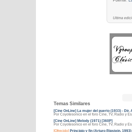
Fuente:
L
Última edic
Temas Similares
[Cine OnLine] La mujer del puerto (1933) - Dir.
Por Coyotesonico en el foro Cine, TV, Radio y E
[Cine OnLine] Melody (1971) [360P]
Por Coyotesonico en el foro Cine, TV, Radio y E
[Ofrecido]
Principio y fin (Arturo Ripstein, 199