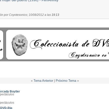
a mujer del puerto (1990) - FilmAffinity
ión por Coyotesonico; 10/08/2012 a las
19:13
«
Tema Anterior
|
Próximo Tema
»
 Arcady Boytler
spectáculos
spectáculos
3) DVD-Rip