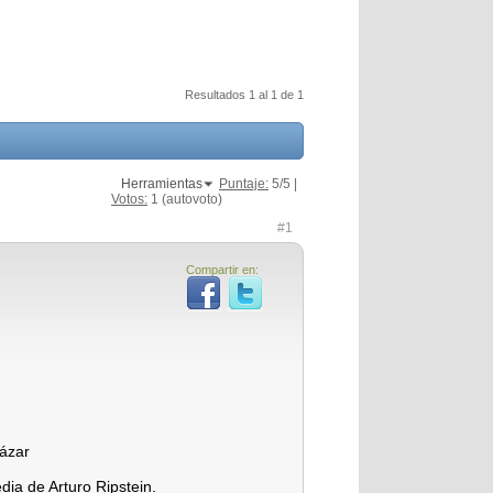
Resultados 1 al 1 de 1
Herramientas
Puntaje:
5
/5 |
Votos:
1
(autovoto)
#1
Compartir en:
cázar
dia de Arturo Ripstein.