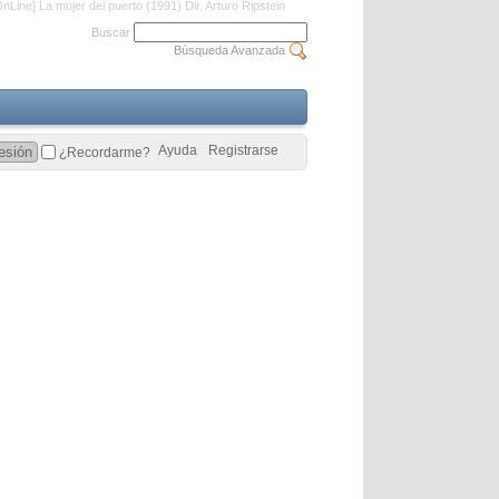
nLine] La mujer del puerto (1991) Dir. Arturo Ripstein
Buscar
Búsqueda Avanzada
Ayuda
Registrarse
¿Recordarme?