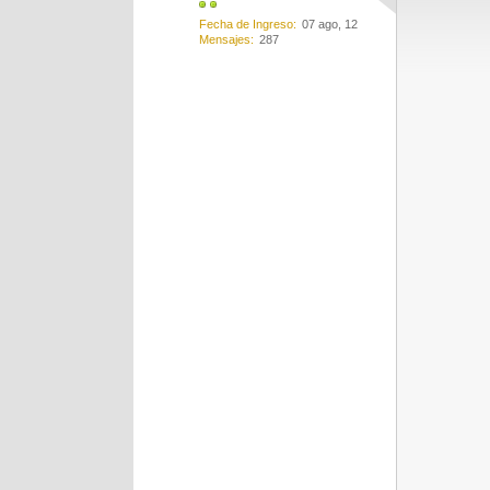
Fecha de Ingreso
07 ago, 12
Mensajes
287