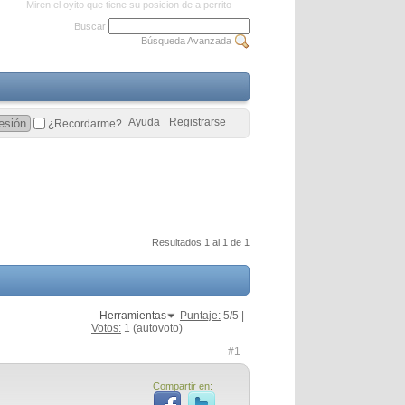
Miren el oyito que tiene su posicion de a perrito
Buscar
Búsqueda Avanzada
Ayuda
Registrarse
¿Recordarme?
Resultados 1 al 1 de 1
Herramientas
Puntaje:
5
/5 |
Votos:
1
(autovoto)
#1
Compartir en: