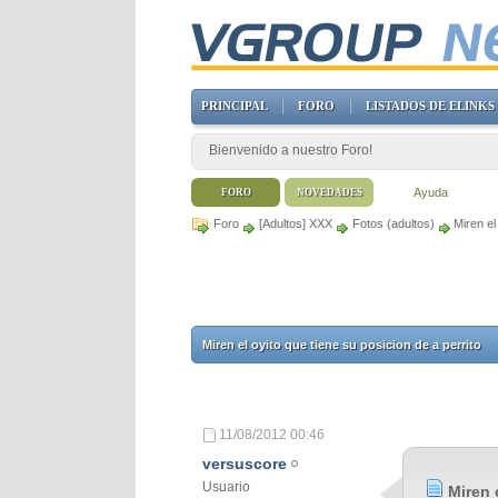
PRINCIPAL
FORO
LISTADOS DE ELINKS
Bienvenido a nuestro Foro!
Ayuda
FORO
NOVEDADES
Foro
[Adultos] XXX
Fotos (adultos)
Miren el
Miren el oyito que tiene su posicion de a perrito
11/08/2012
00:46
versuscore
Usuario
Miren 