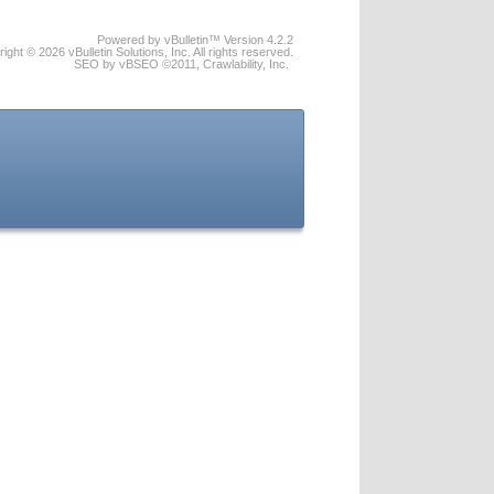
Powered by vBulletin™ Version 4.2.2
ight © 2026 vBulletin Solutions, Inc. All rights reserved.
SEO by vBSEO ©2011, Crawlability, Inc.