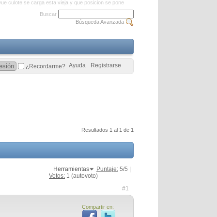
ue culote se carga esta vieja y que posicion se pone
Buscar
Búsqueda Avanzada
Ayuda
Registrarse
¿Recordarme?
Resultados 1 al 1 de 1
Herramientas
Puntaje:
5
/5 |
Votos:
1
(autovoto)
#1
Compartir en: