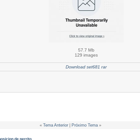
57.7 Mb
129 images
Download set681 rar
«
Tema Anterior
|
Próximo Tema
»
osicion de perrito