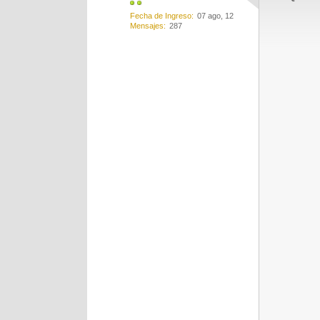
Fecha de Ingreso
07 ago, 12
Mensajes
287