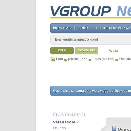
PRINCIPAL
FORO
LISTADOS DE ELINKS
Bienvenido a nuestro Foro!
Ayuda
FORO
NOVEDADES
Foro
[Adultos] XXX
Fotos (adultos)
Que culo
Que culote se carga esta vieja y que posicion se 
05/09/2012
14:41
versuscore
Usuario
Que cu