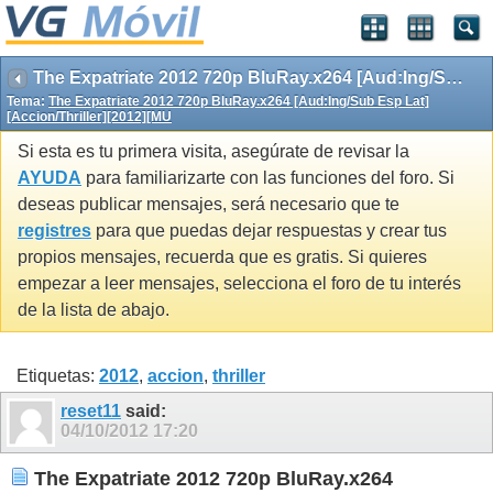
The Expatriate 2012 720p BluRay.x264 [Aud:Ing/Sub Esp Lat][Accion/Thriller][2012][MU
Tema:
The Expatriate 2012 720p BluRay.x264 [Aud:Ing/Sub Esp Lat]
[Accion/Thriller][2012][MU
Si esta es tu primera visita, asegúrate de revisar la
AYUDA
para familiarizarte con las funciones del foro. Si
deseas publicar mensajes, será necesario que te
registres
para que puedas dejar respuestas y crear tus
propios mensajes, recuerda que es gratis. Si quieres
empezar a leer mensajes, selecciona el foro de tu interés
de la lista de abajo.
Etiquetas:
2012
,
accion
,
thriller
reset11
said:
04/10/2012
17:20
The Expatriate 2012 720p BluRay.x264