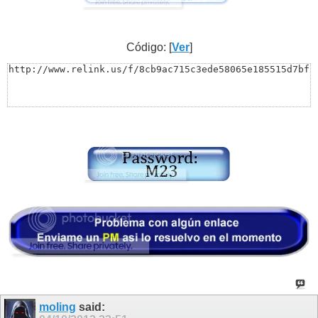
Código: [
Ver
]
http://www.relink.us/f/8cb9ac715c3ede58065e185515d7bf
moling
said: