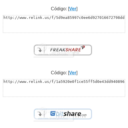
Código: [
Ver
]
http://www.relink.us/f/5d9ea85997c0ee6d927016672798dd
Código: [
Ver
]
http://www.relink.us/f/1a5920e0f1ce55ff5d0e43dd940896