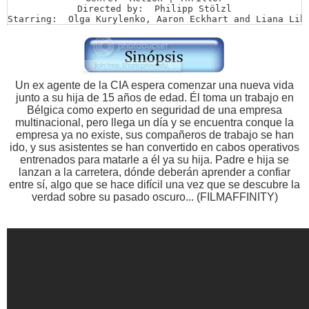
Directed by:  Philipp Stölzl

Starring:  Olga Kurylenko, Aaron Eckhart and Liana Libe
Size: 4.37 GiB

Video: MKV | 1280×544 | 4717 kbps

Audio: English | DTS | 1509 Kbps

Subtitulos ESPAÑOL LATINO SRT DENTRO DEL RAR

Pass.: M23
Un ex agente de la CIA espera comenzar una nueva vida
junto a su hija de 15 años de edad. Él toma un trabajo en
Bélgica como experto en seguridad de una empresa
multinacional, pero llega un día y se encuentra conque la
empresa ya no existe, sus compañeros de trabajo se han
ido, y sus asistentes se han convertido en cabos operativos
entrenados para matarle a él ya su hija. Padre e hija se
lanzan a la carretera, dónde deberán aprender a confiar
entre sí, algo que se hace difícil una vez que se descubre la
verdad sobre su pasado oscuro... (FILMAFFINITY)