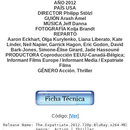
AÑO 2012
PAÍS USA
DIRECTOR Philipp Stölzl
GUIÓN Arash Amel
MÚSICA Jeff Danna
FOTOGRAFÍA Kolja Brandt
REPARTO
Aaron Eckhart, Olga Kurylenko, Liana Liberato, Kate
Linder, Neil Napier, Garrick Hagon, Eric Godon, David
Bark-Jones, Simone-Élise Girard, Jade Hassouné
PRODUCTORA Coproducción EEUU-Canadá-Bélgica;
Informant Films Europe / Informant Media / Expatriate
Films
GÉNERO Acción. Thriller
Código: [
Ver
]
Release Name: The.Expatriate.2012.720p.BluRay.x264-MELi
Genre:  Action | Thriller
