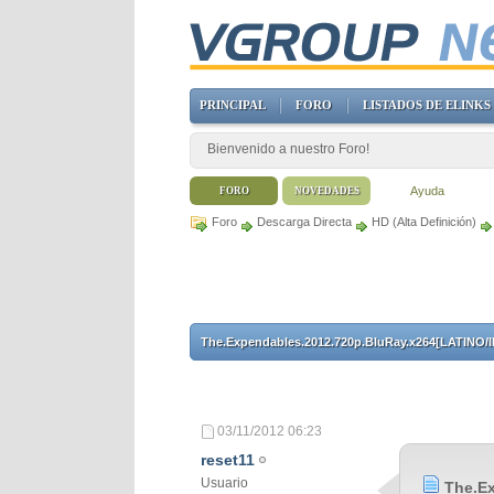
PRINCIPAL
FORO
LISTADOS DE ELINKS
Bienvenido a nuestro Foro!
Ayuda
FORO
NOVEDADES
Foro
Descarga Directa
HD (Alta Definición)
The.Expendables.2012.720p.BluRay.x264[LATINO/
03/11/2012
06:23
reset11
Usuario
The.E