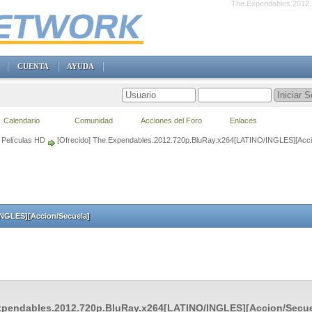
The.Expendables.2012.
CUENTA
AYUDA
Calendario
Comunidad
Acciones del Foro
Enlaces
Películas HD
[Ofrecido] The.Expendables.2012.720p.BluRay.x264[LATINO/INGLES][Acci
INGLES][Accion/Secuela]
xpendables.2012.720p.BluRay.x264[LATINO/INGLES][Accion/Secue