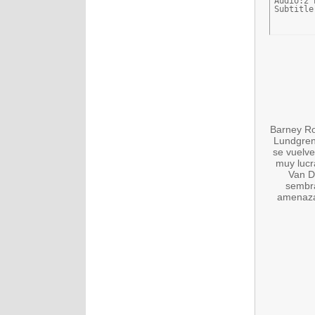
Audio:2 
Subtitle
Barney Ro
Lundgren
se vuelve
muy lucr
Van D
sembra
amenaza 