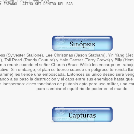
English | AC3 | 448 Kbps

: ESPAÑOL LATINO SRT DENTRO DEL RAR
ss (Sylvester Stallone), Lee Christmas (Jason Statham), Yin Yang (Jet
), Toll Road (Randy Couture) y Hale Caesar (Terry Crews) y Billy (Hem
n a reunir cuando el señor Church (Bruce Willis) les encarga un trabaj
ativo. Sin embargo, el plan se tuerce cuando un peligroso terrorista ll
amme) les tiende una emboscada. Entonces su único deseo será veng
ndo a su paso la destrucción y el caos entre sus enemigos hasta que
inesperada: cinco toneladas de plutonio apto para uso militar, una ca
para cambiar el equilibrio de poder en el mundo.