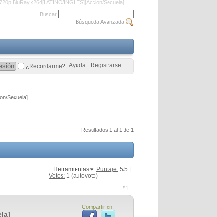
720p.BluRay.x264[LATINO/INGLES][Accion/Secuela]
Buscar
Búsqueda Avanzada
Ayuda
Registrarse
¿Recordarme?
on/Secuela]
Resultados 1 al 1 de 1
Herramientas
Puntaje:
5
/5 |
Votos:
1
(autovoto)
#1
Compartir en:
la]