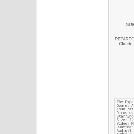
GUIÓ
REPARTO: 
Claude 
The.Expe
Genre: A
IMDB rat
Directed
Starring
Size: 3,
Video: M
Runtime:
Audio:1 