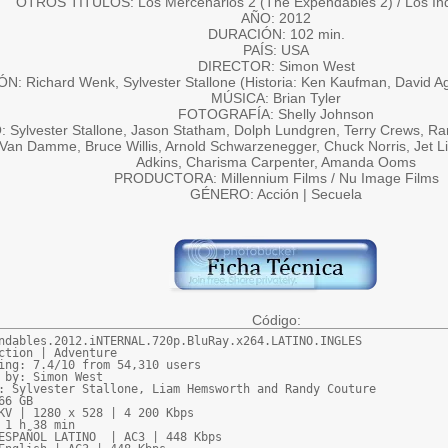
OTROS TÍTULOS: Los Mercenarios 2 (The Expendables 2) / Los Inde
AÑO: 2012
DURACIÓN: 102 min.
PAÍS: USA
DIRECTOR: Simon West
N: Richard Wenk, Sylvester Stallone (Historia: Ken Kaufman, David A
MÚSICA: Brian Tyler
FOTOGRAFÍA: Shelly Johnson
Sylvester Stallone, Jason Statham, Dolph Lundgren, Terry Crews, Ra
Van Damme, Bruce Willis, Arnold Schwarzenegger, Chuck Norris, Jet L
Adkins, Charisma Carpenter, Amanda Ooms
PRODUCTORA: Millennium Films / Nu Image Films
GÉNERO: Acción | Secuela
Código:
ndables.2012.iNTERNAL.720p.BluRay.x264.LATINO.INGLES

ction | Adventure

ing: 7.4/10 from 54,310 users

 by: Simon West

: Sylvester Stallone, Liam Hemsworth and Randy Couture

66 GB

KV | 1280 x 528 | 4 200 Kbps

 1 h 38 min

ESPAÑOL LATINO  | AC3 | 448 Kbps
