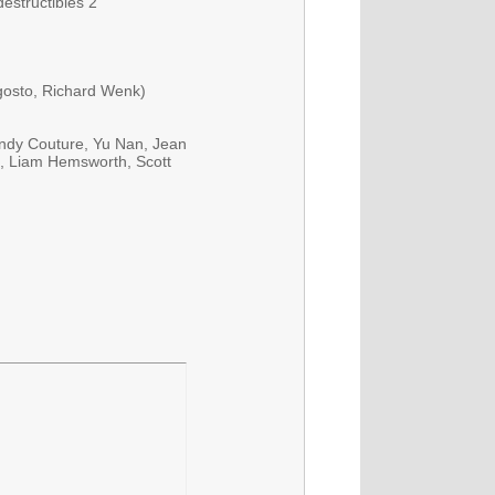
structibles 2
gosto, Richard Wenk)
ndy Couture, Yu Nan, Jean
i, Liam Hemsworth, Scott