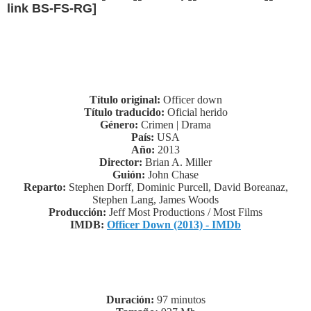
link BS-FS-RG]
Título original:
Officer down
Título traducido:
Oficial herido
Género:
Crimen | Drama
País:
USA
Año:
2013
Director:
Brian A. Miller
Guión:
John Chase
Reparto:
Stephen Dorff, Dominic Purcell, David Boreanaz,
Stephen Lang, James Woods
Producción:
Jeff Most Productions / Most Films
IMDB:
Officer Down (2013) - IMDb
Duración:
97 minutos