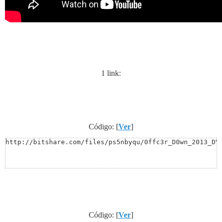
1 link:
Código: [
Ver
]
http://bitshare.com/files/ps5nbyqu/0ffc3r_D0wn_2013_DV
Código: [
Ver
]