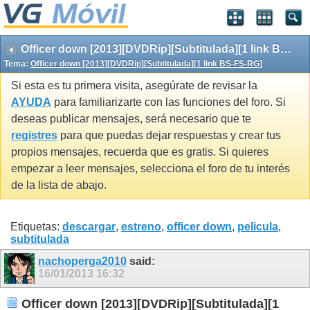
Officer down [2013][DVDRip][Subtitulada][1 link BS-FS-RG]
Tema:
Officer down [2013][DVDRip][Subtitulada][1 link BS-FS-RG]
Si esta es tu primera visita, asegúrate de revisar la
AYUDA
para familiarizarte con las funciones del foro. Si
deseas publicar mensajes, será necesario que te
registres
para que puedas dejar respuestas y crear tus
propios mensajes, recuerda que es gratis. Si quieres
empezar a leer mensajes, selecciona el foro de tu interés
de la lista de abajo.
Etiquetas:
descargar
,
estreno
,
officer down
,
pelicula
,
subtitulada
nachoperga2010
said:
16/01/2013
16:32
Officer down [2013][DVDRip][Subtitulada][1