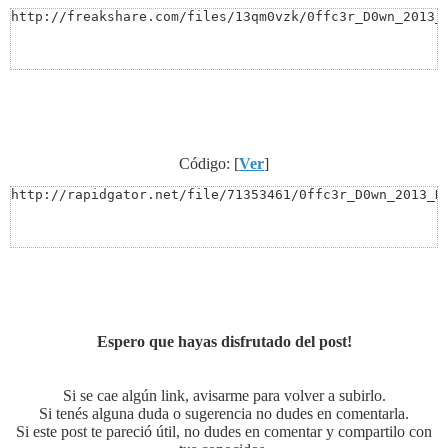
http://freakshare.com/files/13qm0vzk/0ffc3r_D0wn_2013_
Código: [
Ver
]
http://rapidgator.net/file/71353461/0ffc3r_D0wn_2013_D
Espero que hayas disfrutado del post!
Si se cae algún link, avisarme para volver a subirlo.
Si tenés alguna duda o sugerencia no dudes en comentarla.
Si este post te pareció útil, no dudes en comentar y compartilo con