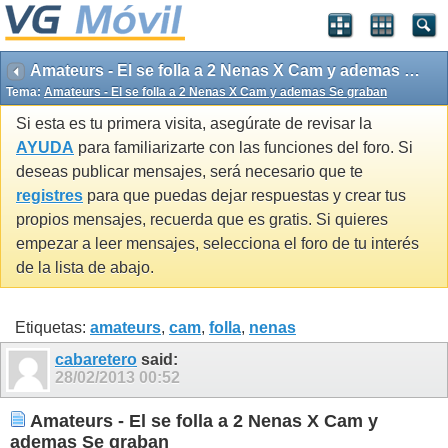
Amateurs - El se folla a 2 Nenas X Cam y ademas Se graban
Tema:
Amateurs - El se folla a 2 Nenas X Cam y ademas Se graban
Si esta es tu primera visita, asegúrate de revisar la
AYUDA
para familiarizarte con las funciones del foro. Si
deseas publicar mensajes, será necesario que te
registres
para que puedas dejar respuestas y crear tus
propios mensajes, recuerda que es gratis. Si quieres
empezar a leer mensajes, selecciona el foro de tu interés
de la lista de abajo.
Etiquetas:
amateurs
,
cam
,
folla
,
nenas
cabaretero
said:
28/02/2013
00:52
Amateurs - El se folla a 2 Nenas X Cam y
ademas Se graban