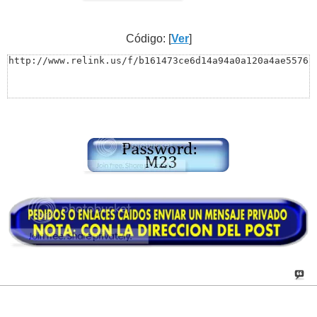
Código: [
Ver
]
http://www.relink.us/f/b161473ce6d14a94a0a120a4ae5576