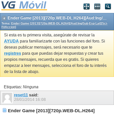
Ender Game [2013][720p.WEB-DL.H264][Aud:Ing/Sub Esp Lat][Sci-Fi/Accion]
Tema:
Ender Game [2013][720p.WEB-DL.H264][Aud:Ing/Sub Esp Lat][Sci-
Fi/Accion]
Si esta es tu primera visita, asegúrate de revisar la
AYUDA
para familiarizarte con las funciones del foro. Si
deseas publicar mensajes, será necesario que te
registres
para que puedas dejar respuestas y crear tus
propios mensajes, recuerda que es gratis. Si quieres
empezar a leer mensajes, selecciona el foro de tu interés
de la lista de abajo.
Etiquetas:
Ninguna
reset11
said:
28/01/2014
16:08
Ender Game [2013][720p.WEB-DL.H264]