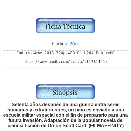
Código: [
Ver
]
Enders.Game.2013.720p.WEB-DL.H264-PublicHD

http://www.imdb.com/title/tt1731141/

Rating .............: 7.1/10 from 43,178 users  

Screens.............: $27,017,351 (USA) (3 November 201
Genre ..............: Action | Adventure | Sci-Fi

 Date ...............: January 28 2014

Runtime ............: 1hr 53m

Size ...............: 3.52 GB

Video ..............: 1280x530

Bitrate ............: 3965 kbps (H264 Main@L3.1)

Setenta años después de una guerra entre seres
Audio 1.............: English DD5.1 Ch 384 kbps

humanos y extraterrestres, un niño es enviado a una
Chapters............: Yes

Source .............: iTunes (US)

escuela militar espacial con el fin de prepararlo para una
futura invasión. Adaptación de la popular novela de
*****************SUBTITULOS*********************** ***

ciencia-ficción de Orson Scott Card. (FILMAFFINITY)
SUBTITULO 1 : INCORPORADOS AL VIDEO ESPAÑOL LATINO (Sel