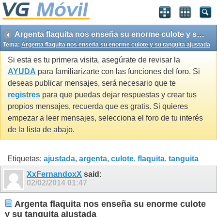
Argenta flaquita nos enseña su enorme culote y su tanguita ajustada
Tema:
Argenta flaquita nos enseña su enorme culote y su tanguita ajustada
Si esta es tu primera visita, asegúrate de revisar la
AYUDA
para familiarizarte con las funciones del foro. Si
deseas publicar mensajes, será necesario que te
registres
para que puedas dejar respuestas y crear tus
propios mensajes, recuerda que es gratis. Si quieres
empezar a leer mensajes, selecciona el foro de tu interés
de la lista de abajo.
Etiquetas:
ajustada
,
argenta
,
culote
,
flaquita
,
tanguita
XxFernandoxX
said:
02/02/2014
01:47
Argenta flaquita nos enseña su enorme culote
y su tanguita ajustada