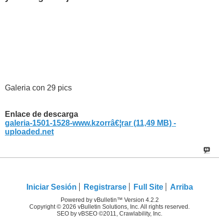
Galeria con 29 pics
Enlace de descarga
galeria-1501-1528-www.kzorrâ€¦rar (11,49 MB) -
uploaded.net
Iniciar Sesión
Registrarse
Full Site
Arriba
Powered by vBulletin™ Version 4.2.2
Copyright © 2026 vBulletin Solutions, Inc. All rights reserved.
SEO by vBSEO ©2011, Crawlability, Inc.