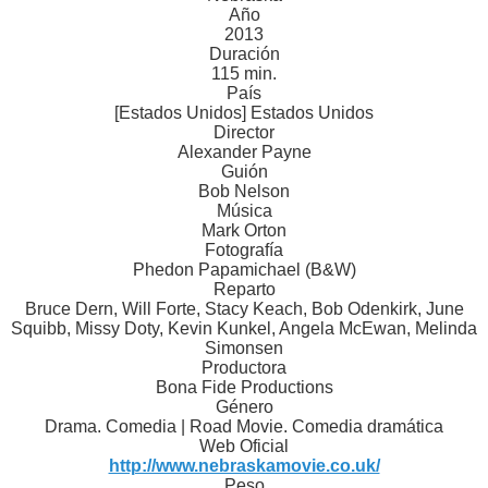
Año
2013
Duración
115 min.
País
[Estados Unidos] Estados Unidos
Director
Alexander Payne
Guión
Bob Nelson
Música
Mark Orton
Fotografía
Phedon Papamichael (B&W)
Reparto
Bruce Dern, Will Forte, Stacy Keach, Bob Odenkirk, June
Squibb, Missy Doty, Kevin Kunkel, Angela McEwan, Melinda
Simonsen
Productora
Bona Fide Productions
Género
Drama. Comedia | Road Movie. Comedia dramática
Web Oficial
http://www.nebraskamovie.co.uk/
Peso