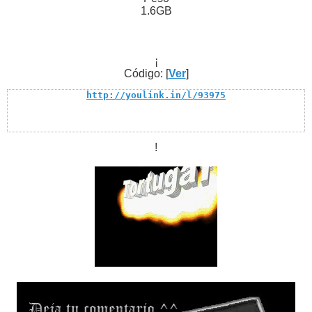
1.6GB
¡
Código: [
Ver
]
http://youlink.in/l/93975
!