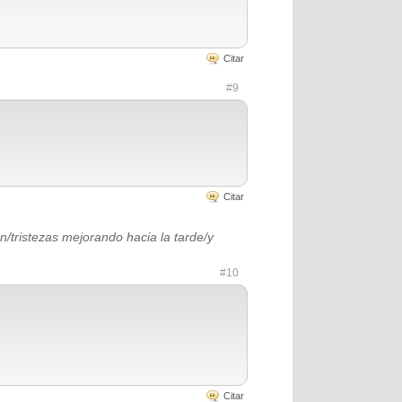
Citar
#9
Citar
n/tristezas mejorando hacia la tarde/y
#10
Citar