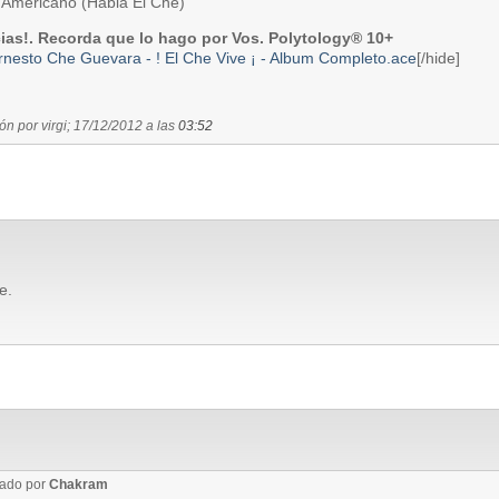
o Americano (Habla El Che)
ias!. Recorda que lo hago por Vos. Polytology® 10+
rnesto Che Guevara - ! El Che Vive ¡ - Album Completo.ace
[/hide]
ón por virgi; 17/12/2012 a las
03:52
e.
iado por
Chakram