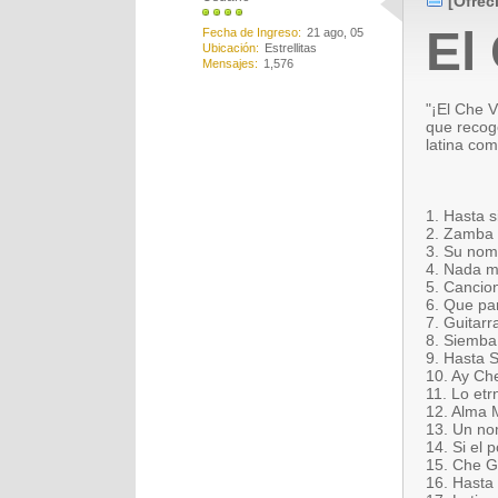
[Ofrec
El
Fecha de Ingreso
21 ago, 05
Ubicación
Estrellitas
Mensajes
1,576
"¡El Che V
que recoge
latina com
1. Hasta s
2. Zamba d
3. Su nomb
4. Nada m
5. Cancion
6. Que pa
7. Guitarr
8. Siemba 
9. Hasta 
10. Ay Ch
11. Lo etr
12. Alma M
13. Un no
14. Si el 
15. Che G
16. Hasta