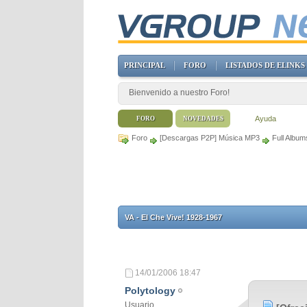
PRINCIPAL
FORO
LISTADOS DE ELINKS
Bienvenido a nuestro Foro!
Ayuda
FORO
NOVEDADES
Foro
[Descargas P2P] Música MP3
Full Album
VA - El Che Vive! 1928-1967
14/01/2006
18:47
Polytology
Usuario