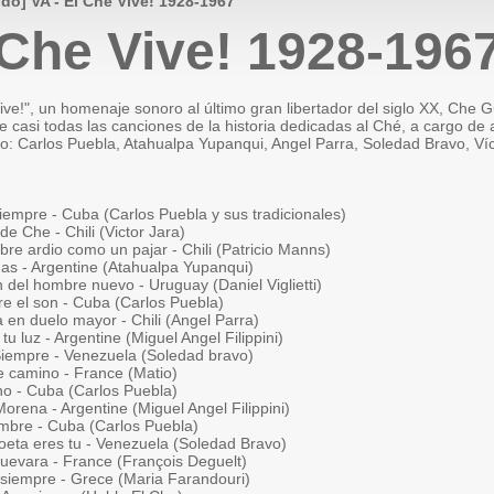
ido] VA - El Che Vive! 1928-1967
 Che Vive! 1928-196
ive!", un homenaje sonoro al último gran libertador del siglo XX, Che G
 casi todas las canciones de la historia dedicadas al Ché, a cargo de 
o: Carlos Puebla, Atahualpa Yupanqui, Angel Parra, Soledad Bravo, Víc
iempre - Cuba (Carlos Puebla y sus tradicionales)
e Che - Chili (Victor Jara)
re ardio como un pajar - Chili (Patricio Manns)
as - Argentine (Atahualpa Yupanqui)
 del hombre nuevo - Uruguay (Daniel Viglietti)
re el son - Cuba (Carlos Puebla)
a en duelo mayor - Chili (Angel Parra)
tu luz - Argentine (Miguel Angel Filippini)
Siempre - Venezuela (Soledad bravo)
e camino - France (Matio)
no - Cuba (Carlos Puebla)
orena - Argentine (Miguel Angel Filippini)
mbre - Cuba (Carlos Puebla)
poeta eres tu - Venezuela (Soledad Bravo)
uevara - France (François Deguelt)
 siempre - Grece (Maria Farandouri)