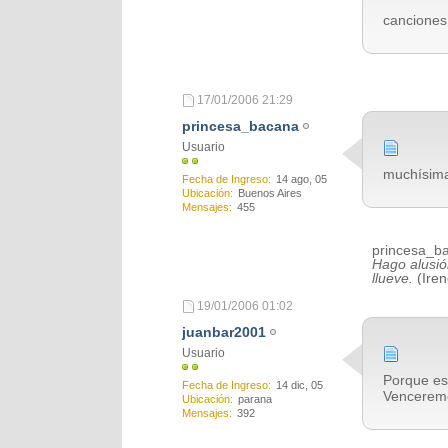
cancione
17/01/2006
21:29
princesa_bacana
Usuario
muchísima
Fecha de Ingreso
14 ago, 05
Ubicación
Buenos Aires
Mensajes
455
princesa_b
Hago alusió
llueve.
(Ire
19/01/2006
01:02
juanbar2001
Usuario
Porque es
Fecha de Ingreso
14 dic, 05
Vencerem
Ubicación
parana
Mensajes
392