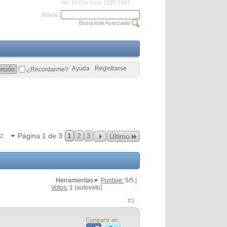
VA - El Che Vive! 1928-1967
Buscar
Búsqueda Avanzada
Ayuda
Registrarse
¿Recordarme?
Página 1 de 3
1
2
3
Último
22
Herramientas
Puntaje:
5
/5 |
Votos:
1
(autovoto)
#1
Compartir en: