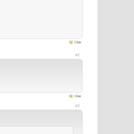
Citar
#2
Citar
#3