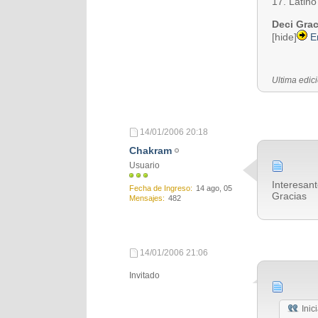
17. Latin
Deci Grac
[hide]
E
Última edici
14/01/2006
20:18
Chakram
Usuario
Interesant
Fecha de Ingreso
14 ago, 05
Gracias
Mensajes
482
14/01/2006
21:06
Invitado
Inic