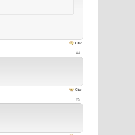
Citar
#4
Citar
#5