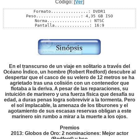
Código: [
Ver
]
Formato...............: DVDR1

Peso..................: 4,35 GB ISO

Norma.................: NTSC

Pantalla..............: 16:9

Audios................: Ingles 5.1 / Español Latino 5.1
Subtítulos............: Ingles / Español Latino

Menú..................: SI

Extras................: Si

Pass..................: M23
En el transcurso de un viaje en solitario a través del
Océano Índico, un hombre (Robert Redford) descubre al
despertar que el casco de su velero de 12 metros se ha
agrietado tras una colisión con un contenedor que
flotaba a la deriva. A pesar de las reparaciones, su
intuición de marinero y una fuerza física que desafía su
edad, a duras penas logra sobrevivir a la tormenta. Pero
el sol implacable, la amenaza de los tiburones y el
agotamiento de sus escasas reservas obligan a este
marinero sin rumbo a mirar a la muerte a los ojos.
Premios
2013: Globos de Oro: 2 nominaciones: Mejor actor
(Redford) y bso