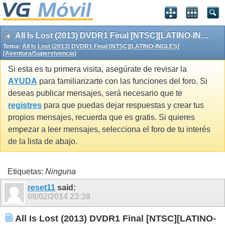
All Is Lost (2013) DVDR1 Final [NTSC][LATINO-INGLES][Aventura/Supervivencia]
Tema:
All Is Lost (2013) DVDR1 Final [NTSC][LATINO-INGLES]
[Aventura/Supervivencia]
Si esta es tu primera visita, asegúrate de revisar la
AYUDA
para familiarizarte con las funciones del foro. Si
deseas publicar mensajes, será necesario que te
registres
para que puedas dejar respuestas y crear tus
propios mensajes, recuerda que es gratis. Si quieres
empezar a leer mensajes, selecciona el foro de tu interés
de la lista de abajo.
Etiquetas:
Ninguna
reset11
said:
08/02/2014
23:38
All Is Lost (2013) DVDR1 Final [NTSC][LATINO-