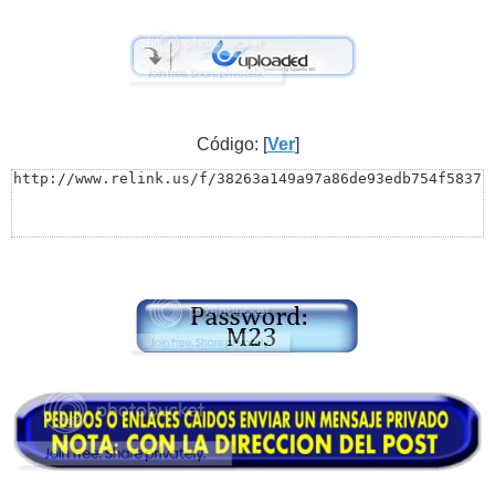
Código: [
Ver
]
http://www.relink.us/f/38263a149a97a86de93edb754f5837