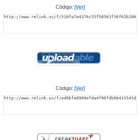
Código: [
Ver
]
http://www.relink.us/f/516fa7e4376c55f50563f36f63b286
Código: [
Ver
]
http://www.relink.us/f/ed0bfe8909efda4f90fdb96415545d