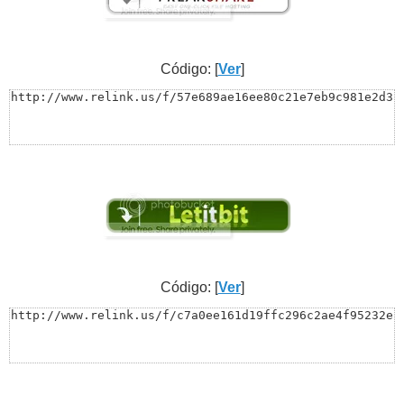
Código: [
Ver
]
http://www.relink.us/f/57e689ae16ee80c21e7eb9c981e2d3
Código: [
Ver
]
http://www.relink.us/f/c7a0ee161d19ffc296c2ae4f95232e