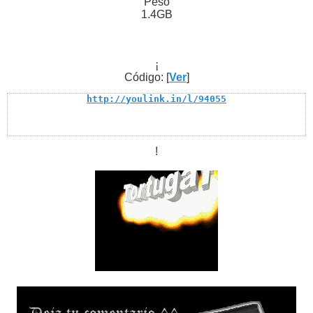
Peso
1.4GB
¡
Código: [
Ver
]
http://youlink.in/l/94055
!