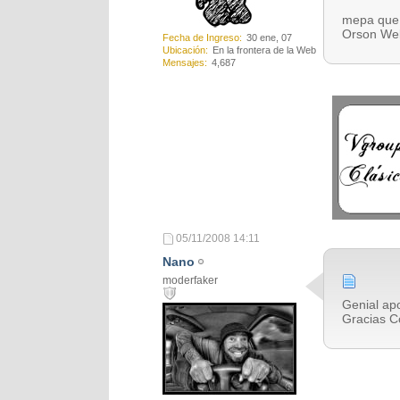
mepa que p
Orson Wells
Fecha de Ingreso
30 ene, 07
Ubicación
En la frontera de la Web
Mensajes
4,687
05/11/2008
14:11
Nano
moderfaker
Genial apor
Gracias C