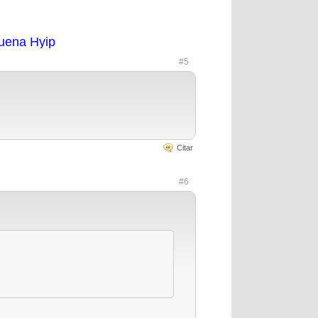
uena Hyip
#5
Citar
#6