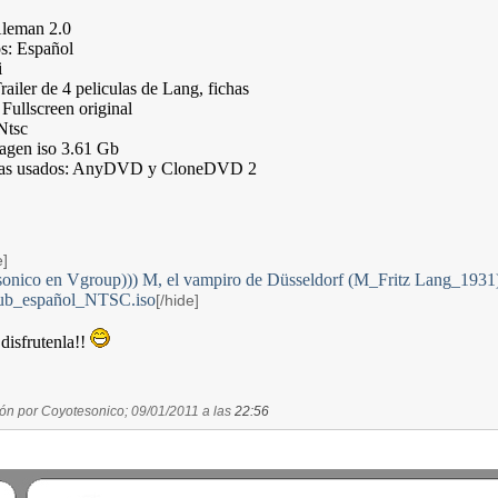
Aleman 2.0
os: Español
i
Trailer de 4 peliculas de Lang, fichas
: Fullscreen original
Ntsc
magen iso 3.61 Gb
mas usados: AnyDVD y CloneDVD 2
e]
sonico en Vgroup))) M, el vampiro de Düsseldorf (M_Fritz Lang_19
ub_español_NTSC.iso
[/hide]
disfrutenla!!
ión por Coyotesonico; 09/01/2011 a las
22:56