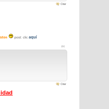
Citar
ntos
aquí
post: clic
#4
Citar
nidad