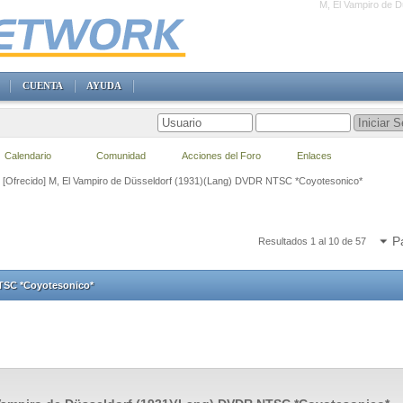
M, El Vampiro de 
CUENTA
AYUDA
Calendario
Comunidad
Acciones del Foro
Enlaces
[Ofrecido] M, El Vampiro de Düsseldorf (1931)(Lang) DVDR NTSC *Coyotesonico*
P
Resultados 1 al 10 de 57
NTSC *Coyotesonico*