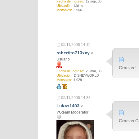
Fecha de Ingreso
12 sep, 06
Ubicación
Último
Mensajes
5,966
05/11/2008
14:11
robertito713xxy
Usuario
Gracias !
Fecha de Ingreso
25 mar, 08
Ubicación
DISNEYWORLD
Mensajes
1,029
05/11/2008
14:33
Lukas1403
VGteam Moderator
Gracias C