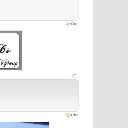
Citar
#7
Citar