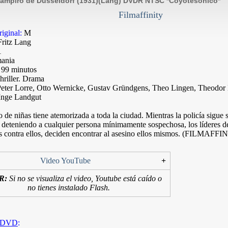
Vampiro de Düsseldorf (1931)(Lang) DVDR NTSC *Coyotesonico*
Filmaffinity
iginal:
M
ritz Lang
1
ania
99 minutos
riller. Drama
eter Lorre, Otto Wernicke, Gustav Gründgens, Theo Lingen, Theodor 
Inge Landgut
 de niñas tiene atemorizada a toda la ciudad. Mientras la policía sigue 
 deteniendo a cualquier persona mínimamente sospechosa, los líderes 
as contra ellos, deciden encontrar al asesino ellos mismos. (FILMAFFI
Video YouTube
+
R:
Si no se visualiza el video, Youtube está caído o
no tienes instalado Flash.
l DVD
: