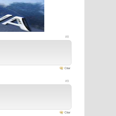
#8
Citar
#9
Citar