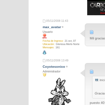
05/11/2008
11:43
max_avatar
Usuario
Mil gracias
Fecha de Ingreso
21 oct, 07
Ubicación
Gloriosa Merlo Norte
Mensajes
161
05/11/2008
13:49
Coyotesonico
Administrador
Inic
Gracia
puesto 40