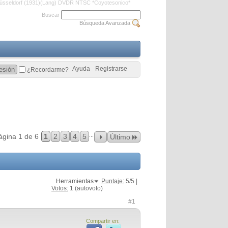
Düsseldorf (1931)(Lang) DVDR NTSC *Coyotesonico*
Buscar
Búsqueda Avanzada
Ayuda
Registrarse
¿Recordarme?
...
ágina 1 de 6
1
2
3
4
5
Último
Herramientas
Puntaje:
5
/5 |
Votos:
1
(autovoto)
#1
Compartir en: