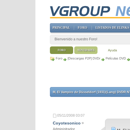
PRINCIPAL
FORO
LISTADOS DE ELINKS
Bienvenido a nuestro Foro!
Ayuda
FORO
NOVEDADES
Foro
[Descargas P2P] DVDr
Películas DVD
M, El Vampiro de Düsseldorf (1931)(Lang) DVDR 
05/11/2008
03:07
Coyotesonico
Administrador