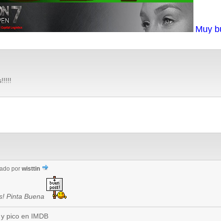
Muy b
!!!!!
iado por
wisttin
s! Pinta Buena
 y pico en IMDB