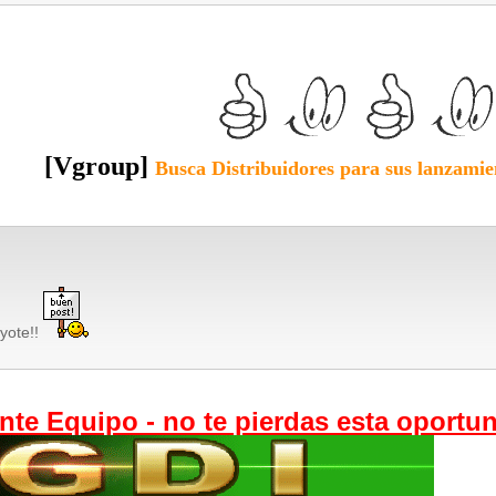
[Vgroup]
Busca
Distribuidores
para sus lanzamie
yote!!
nte Equipo - no te pierdas esta oportu