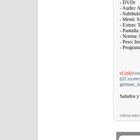
- DVDr
- Audio: 
- Subtítul
- Menú: S
- Extras: 
- Pantalla
- Norma: 
- Peso: I
- Progra
eLink
[hid
(((Coyote
german_s
Saludos y 
Última edic