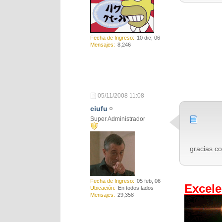
Fecha de Ingreso
10 dic, 06
Mensajes
8,246
.
05/11/2008
11:08
ciufu
Super Administrador
gracias co
Fecha de Ingreso
05 feb, 06
Excele
Ubicación
En todos lados
Mensajes
29,358