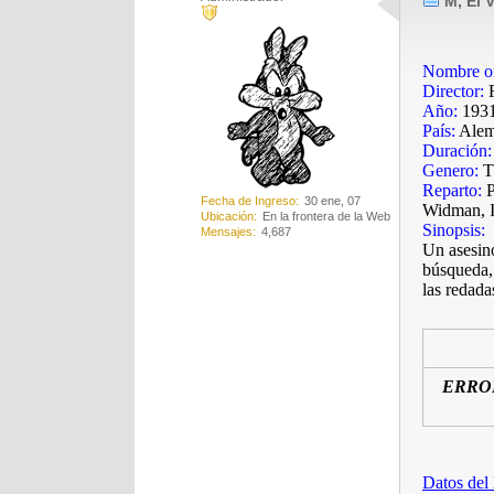
M, El 
Nombre or
Director:
F
Año:
193
País:
Alem
Duración:
Genero:
Th
Reparto:
P
Fecha de Ingreso
30 ene, 07
Widman, 
Ubicación
En la frontera de la Web
Sinopsis:
Mensajes
4,687
Un asesino
búsqueda,
las redad
ERRO
Datos de