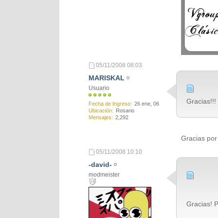
05/11/2008
08:03
MARISKAL
Usuario
Gracias!!!
Fecha de Ingreso
26 ene, 06
Ubicación
Rosario
Mensajes
2,292
Gracias por
05/11/2008
10:10
-david-
modmeister
Gracias! 