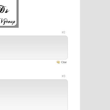
#2
Citar
#3