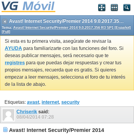
Avast! Internet Security/Premier 2014 9.0.2017.356 R3 SP1 [Español][Full]
Tema:
Avast! Internet Security/Premier 2014 9.0.2017.356 R3 SP1 [Español]
[Full]
Si esta es tu primera visita, asegúrate de revisar la
AYUDA
para familiarizarte con las funciones del foro. Si
deseas publicar mensajes, será necesario que te
registres
para que puedas dejar respuestas y crear tus
propios mensajes, recuerda que es gratis. Si quieres
empezar a leer mensajes, selecciona el foro de tu interés
de la lista de abajo.
Etiquetas:
avast
,
internet
,
security
Chriserik
said:
08/04/2014
07:28
Avast! Internet Security/Premier 2014