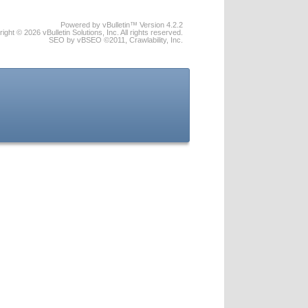
Powered by vBulletin™ Version 4.2.2
ight © 2026 vBulletin Solutions, Inc. All rights reserved.
SEO by vBSEO ©2011, Crawlability, Inc.