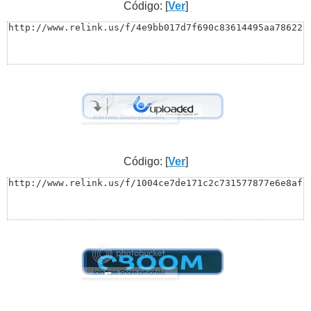
Código: [
Ver
]
http://www.relink.us/f/4e9bb017d7f690c83614495aa78622
Código: [
Ver
]
http://www.relink.us/f/1004ce7de171c2c731577877e6e8af