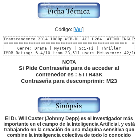
Código: [
Ver
]
Transcendence.2014.1080p.WEB-DL.AC3.H264.LATINO.INGLES.
**************************************************  *

Genre: Drama | Mystery | Sci-Fi | Thriller

IMDB Rating: 6.4/10 from 23,511 users Metascore: 42/100
Directed by: Wally Pfister

NOTA
Starring: Johnny Depp, Rebecca Hall, Morgan Freeman

Runtime: 1h 59mn

Si Pide Contraseña para de acceder al
Size: 3.79 GB

contenedor es : 5TTR43K
Video: MKV | 1914 x 792 | 3708 Kbps

Contraseña para descomprimir: M23
**************************************************  ***
*********************AUDIOS***********************  ***
Audio 1.............: Español Latino 5.1 | AC3 | 384 Kb
Audio 2.............: English | AC3 | 384 Kbps  _______
**************************************************  ***
*****************SUBTITULOS*********************** ***

El Dr. Will Caster (Johnny Depp) es el investigador más
SUBTITULO 1 : INCORPORADOS AL VIDEO ESPAÑOL LATINO  (Se
importante en el campo de la Inteligencia Artificial, y está
SUBTITULO 2 : ESPAÑOL LATINO 

trabajando en la creación de una máquina sensitiva que
combine la inteligencia colectiva de todo lo conocido
*CREDIT SUBTITULOS ORALDO*