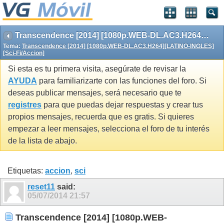
Transcendence [2014] [1080p.WEB-DL.AC3.H264][LATINO-INGLES][Sci-Fi/Accion]
Tema:
Transcendence [2014] [1080p.WEB-DL.AC3.H264][LATINO-INGLES]
[Sci-Fi/Accion]
Si esta es tu primera visita, asegúrate de revisar la
AYUDA
para familiarizarte con las funciones del foro. Si
deseas publicar mensajes, será necesario que te
registres
para que puedas dejar respuestas y crear tus
propios mensajes, recuerda que es gratis. Si quieres
empezar a leer mensajes, selecciona el foro de tu interés
de la lista de abajo.
Etiquetas:
accion
,
sci
reset11
said:
05/07/2014
21:57
Transcendence [2014] [1080p.WEB-