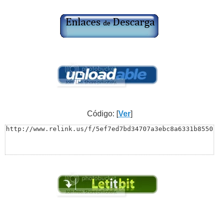
Código: [
Ver
]
http://www.relink.us/f/5ef7ed7bd34707a3ebc8a6331b8550