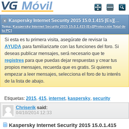
Kaspersky Internet Security 2015 15.0.1.415 [Es][Protección Total de tu PC]
Tema:
Kaspersky Internet Security 2015 15.0.1.415 [Es][Protección Total de
tu PC]
Si esta es tu primera visita, asegúrate de revisar la
AYUDA
para familiarizarte con las funciones del foro. Si
deseas publicar mensajes, será necesario que te
registres
para que puedas dejar respuestas y crear tus
propios mensajes, recuerda que es gratis. Si quieres
empezar a leer mensajes, selecciona el foro de tu interés
de la lista de abajo.
Etiquetas:
2015
,
415
,
internet
,
kaspersky
,
security
Chriserik
said:
04/10/2014
12:33
Kaspersky Internet Security 2015 15.0.1.415