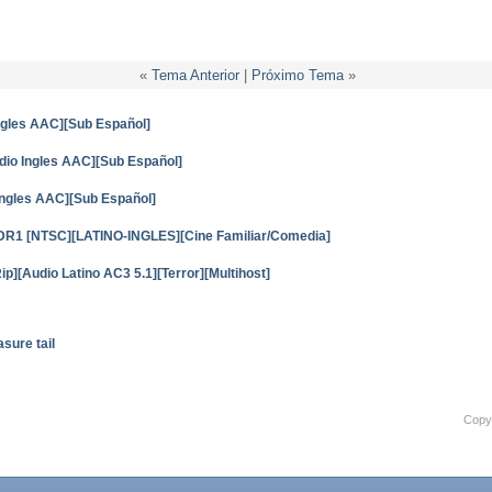
«
Tema Anterior
|
Próximo Tema
»
ngles AAC][Sub Español]
dio Ingles AAC][Sub Español]
ngles AAC][Sub Español]
VDR1 [NTSC][LATINO-INGLES][Cine Familiar/Comedia]
][Audio Latino AC3 5.1][Terror][Multihost]
asure tail
Copyr