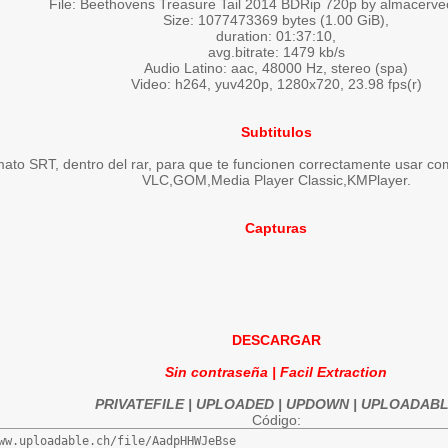
File: Beethovens Treasure Tail 2014 BDRip 720p by almacerv
Size: 1077473369 bytes (1.00 GiB),
duration: 01:37:10,
avg.bitrate: 1479 kb/s
Audio Latino: aac, 48000 Hz, stereo (spa)
Video: h264, yuv420p, 1280x720, 23.98 fps(r)
Subtitulos
ato SRT, dentro del rar, para que te funcionen correctamente usar co
VLC,GOM,Media Player Classic,KMPlayer.
Capturas
DESCARGAR
Sin contraseña | Facil Extraction
PRIVATEFILE | UPLOADED | UPDOWN | UPLOADAB
Código:
ww.uploadable.ch/file/AadpHHWJeBse
