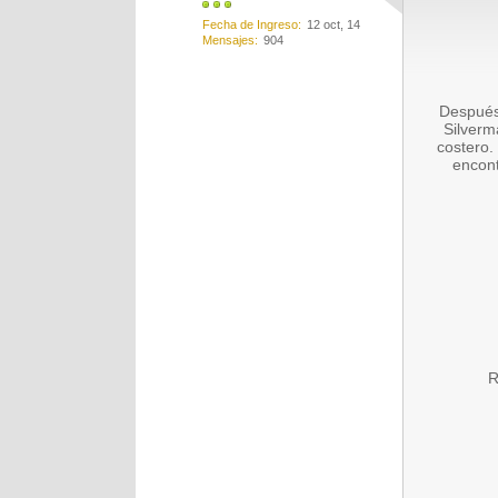
Fecha de Ingreso
12 oct, 14
Mensajes
904
Después 
Silverm
costero.
encont
R