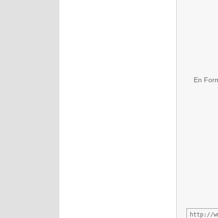
En Form
http://w