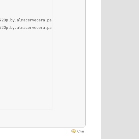
720p.by.almacervecera.part1.rar.html

720p.by.almacervecera.part2.rar.html

Citar