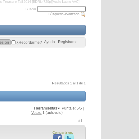
s Treasure Tail 2014 [BDRip 720p][Audio Latino AAC]
Buscar
Búsqueda Avanzada
Ayuda
Registrarse
¿Recordarme?
Resultados 1 al 1 de 1
Herramientas
Puntaje:
5
/5 |
Votos:
1
(autovoto)
#1
Compartir en: