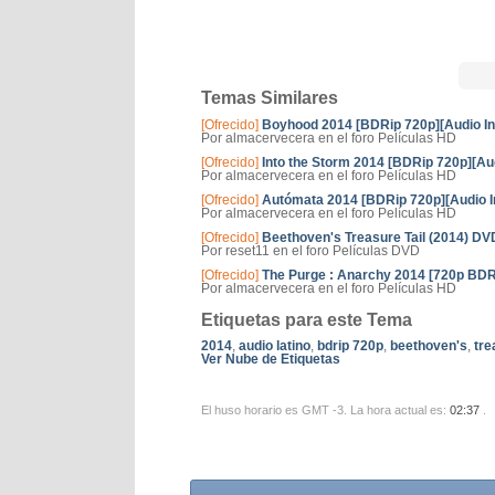
Temas Similares
[Ofrecido]
Boyhood 2014 [BDRip 720p][Audio I
Por almacervecera en el foro Películas HD
[Ofrecido]
Into the Storm 2014 [BDRip 720p][Au
Por almacervecera en el foro Películas HD
[Ofrecido]
Autómata 2014 [BDRip 720p][Audio I
Por almacervecera en el foro Películas HD
[Ofrecido]
Beethoven's Treasure Tail (2014) D
Por reset11 en el foro Películas DVD
[Ofrecido]
The Purge : Anarchy 2014 [720p BDRip
Por almacervecera en el foro Películas HD
Etiquetas para este Tema
2014
,
audio latino
,
bdrip 720p
,
beethoven's
,
tre
Ver Nube de Etiquetas
El huso horario es GMT -3. La hora actual es:
02:37
.