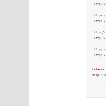
 http://
 https:/
 https:/
 http://
 http://
 https:/
 https:/
Enlaces 
http://w