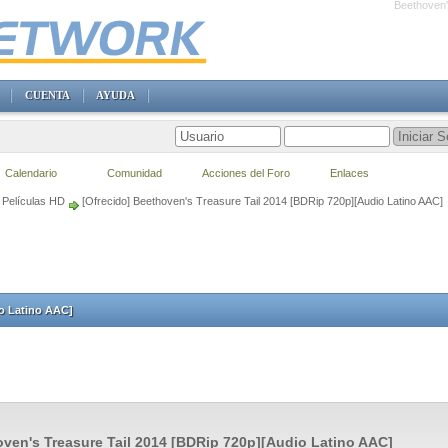
Beethoven'
CUENTA
AYUDA
Calendario
Comunidad
Acciones del Foro
Enlaces
Películas HD
[Ofrecido] Beethoven's Treasure Tail 2014 [BDRip 720p][Audio Latino AAC]
io Latino AAC]
ven's Treasure Tail 2014 [BDRip 720p][Audio Latino AAC]