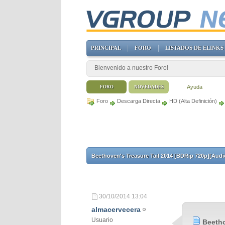
PRINCIPAL
FORO
LISTADOS DE ELINKS
Bienvenido a nuestro Foro!
Ayuda
FORO
NOVEDADES
Foro
Descarga Directa
HD (Alta Definición)
Beethoven's Treasure Tail 2014 [BDRip 720p][Aud
30/10/2014
13:04
almacervecera
Usuario
Beetho