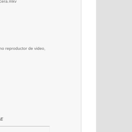
ecera.mkv
mo reproductor de video,
LE