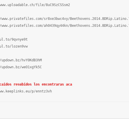
www.uploadable.ch/file/8uC9SzCSSsm2

/www.privatefiles.com/sr8xe3bwc4vy/Beethovens.2014.BDRip.Latino.
/www.privatefiles.com/ah0439qy44kn/Beethovens.2014.BDRip.Latino.
ul.to/9qvnye9t

ul.to/lozen9vw

/updown.bz/hvY0KdB3hM

/updown.bz/weO1xgYk5C

caidos resubidos los encontraras aca
ww.keeplinks.eu/p/enntz3vh