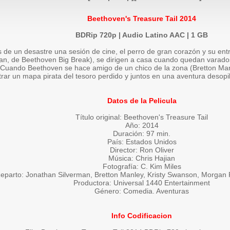
Beethoven's Treasure Tail 2014
BDRip 720p | Audio Latino AAC | 1 GB
de un desastre una sesión de cine, el perro de gran corazón y su ent
an, de Beethoven Big Break), se dirigen a casa cuando quedan varad
 Cuando Beethoven se hace amigo de un chico de la zona (Bretton Man
rar un mapa pirata del tesoro perdido y juntos en una aventura desopil
Datos de la Pelicula
Título original: Beethoven's Treasure Tail
Año: 2014
Duración: 97 min.
País: Estados Unidos
Director: Ron Oliver
Música: Chris Hajian
Fotografía: C. Kim Miles
eparto: Jonathan Silverman, Bretton Manley, Kristy Swanson, Morgan F
Productora: Universal 1440 Entertainment
Género: Comedia. Aventuras
Info Codificacion