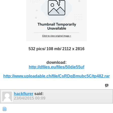
532 pics/ 108 mb/ 2112 x 2816
download:
http://dfiles.eu/files/50die55uf
http://www.uploadable.ch/file/CsRDqBmubc5C/tp482.rar
hackfiurer
said:
23/04/2015
00:09