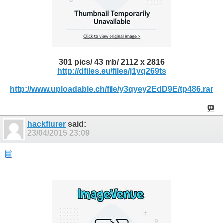
301 pics/ 43 mb/ 2112 x 2816
http://dfiles.eu/files/j1yq269ts
http://www.uploadable.ch/file/y3qyey2EdD9E/tp486.rar
hackfiurer
said:
23/04/2015
23:09