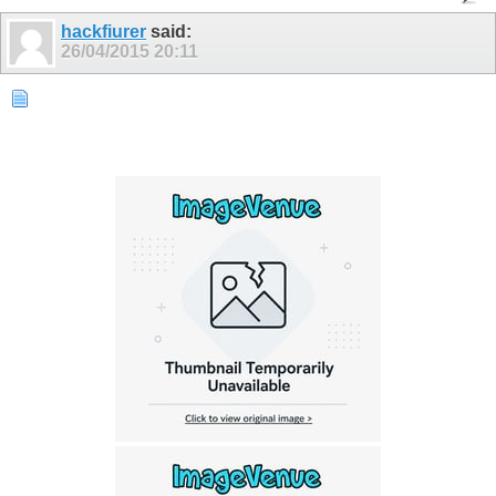
hackfiurer
said:
26/04/2015
20:11