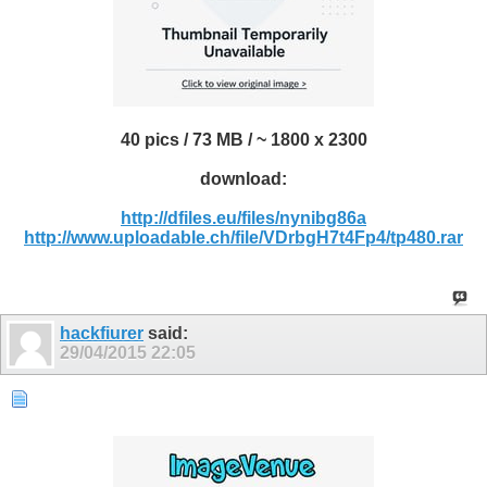
40 pics / 73 MB / ~ 1800 x 2300
download:
http://dfiles.eu/files/nynibg86a
http://www.uploadable.ch/file/VDrbgH7t4Fp4/tp480.rar
hackfiurer
said:
29/04/2015
22:05