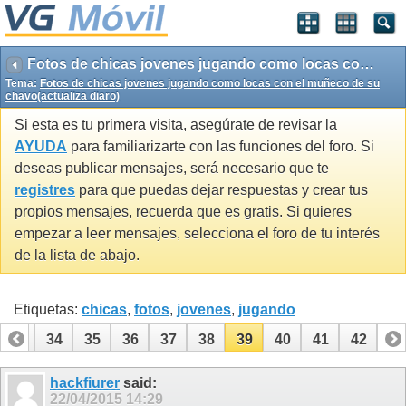
Fotos de chicas jovenes jugando como locas con el muñeco de su chavo(actualiza diaro)
Tema:
Fotos de chicas jovenes jugando como locas con el muñeco de su
chavo(actualiza diaro)
Si esta es tu primera visita, asegúrate de revisar la
AYUDA
para familiarizarte con las funciones del foro. Si
deseas publicar mensajes, será necesario que te
registres
para que puedas dejar respuestas y crear tus
propios mensajes, recuerda que es gratis. Si quieres
empezar a leer mensajes, selecciona el foro de tu interés
de la lista de abajo.
Etiquetas:
chicas
,
fotos
,
jovenes
,
jugando
33
34
35
36
37
38
39
40
41
42
hackfiurer
said:
22/04/2015
14:29