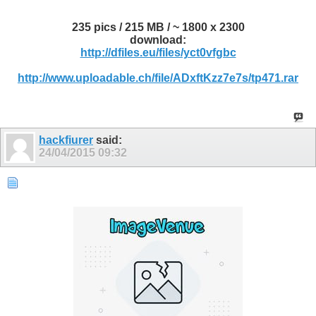
235 pics / 215 MB / ~ 1800 x 2300
download:
http://dfiles.eu/files/yct0vfgbc
http://www.uploadable.ch/file/ADxftKzz7e7s/tp471.rar
hackfiurer
said:
24/04/2015
09:32