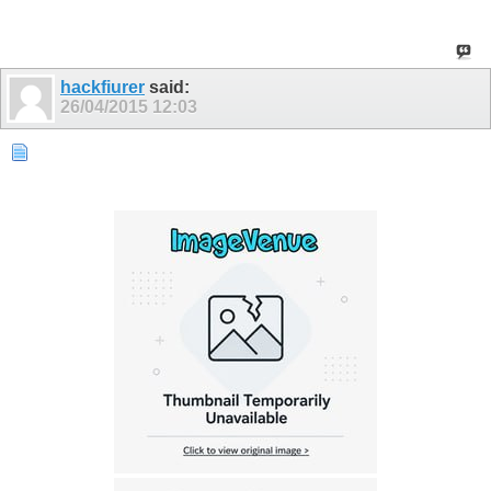
hackfiurer
said:
26/04/2015
12:03