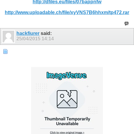
http://dfiles.eu/files/07bappnfw
http://www.uploadable.ch/file/xyVNS7B6hhxm/tp472.rar
hackfiurer
said:
25/04/2015
14:14