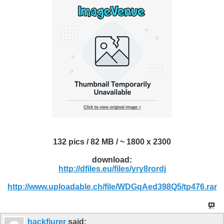
132 pics / 82 MB / ~ 1800 x 2300
download:
http://dfiles.eu/files/yry8rordj
http://www.uploadable.ch/file/WDGqAed398Q5/tp476.rar
hackfiurer
said: