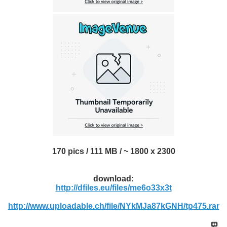
170 pics / 111 MB / ~ 1800 x 2300
download:
http://dfiles.eu/files/me6o33x3t
http://www.uploadable.ch/file/NYkMJa87kGNH/tp475.rar