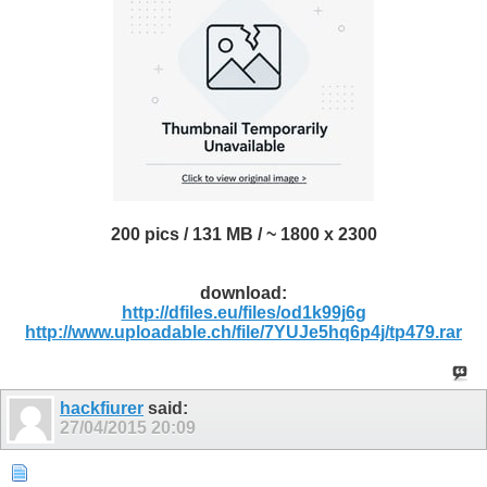
200 pics / 131 MB / ~ 1800 x 2300
download:
http://dfiles.eu/files/od1k99j6g
http://www.uploadable.ch/file/7YUJe5hq6p4j/tp479.rar
hackfiurer
said:
27/04/2015
20:09