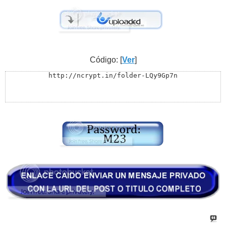
Código: [
Ver
]
http://ncrypt.in/folder-LQy9Gp7n