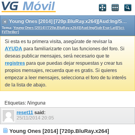
Young Ones [2014] [720p.BluRay.x264][Aud:Ing/Sub Esp Lat][Sci-Fi/Thriller]
Tema:
Young Ones [2014] [720p.BluRay.x264][Aud:Ing/Sub Esp Lat][Sci-
Fi/Thriller]
Si esta es tu primera visita, asegúrate de revisar la
AYUDA
para familiarizarte con las funciones del foro. Si
deseas publicar mensajes, será necesario que te
registres
para que puedas dejar respuestas y crear tus
propios mensajes, recuerda que es gratis. Si quieres
empezar a leer mensajes, selecciona el foro de tu interés
de la lista de abajo.
Etiquetas:
Ninguna
reset11
said:
25/11/2014
20:05
Young Ones [2014] [720p.BluRay.x264]