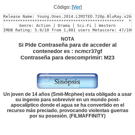
Código: [
Ver
]
Release Name: Young.Ones.2014.LIMITED.720p.BluRay.x264-
**************************************************  ***
Genre: Action | Drama | Sci-Fi | Western

IMDB Rating: 5.9/10 from 1,881 users Metascore: 47/100

Directed by: Jake Paltrow

NOTA
Starring: Nicholas Hoult, Kodi Smit-McPhee, Michael Sha
Size: 4.36 GB

Si Pide Contraseña para de acceder al
Video: MKV | 1280 x 536 | 4719 Kbps

contenedor es : ncmcr37gf
Audio: English | DTS | 1509 Kbps

Contraseña para descomprimir: M23
Runtime: 100 min

Pass.: M23

**************************************************  ***
*****************SUBTITULOS*********************** ****
SUBTITULO 1 : INCORPORADOS AL VIDEO ESPAÑOL LATINO (Sel
SUBTITULO 2 : ESPAÑOL LATINO .SRT
Un joven de 14 años (Smit-Mcphee) esta obligado a usar
su ingenio para sobrevivir en un mundo post-
apocalíptico donde el agua se ha convertido en el
recurso más preciado, provocando violentas guerras
por su posesión. (FILMAFFINITY)