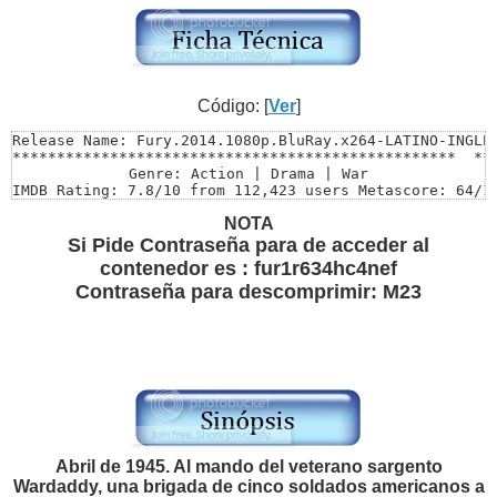
Código: [
Ver
]
Release Name: Fury.2014.1080p.BluRay.x264-LATINO-INGLES
**************************************************  **

Genre: Action | Drama | War

IMDB Rating: 7.8/10 from 112,423 users Metascore: 64/10
Directed by: David Ayer

NOTA
Starring: Brad Pitt, Shia LaBeouf, Logan Lerman

Size: 9.86 GiB

Si Pide Contraseña para de acceder al
Video: MKV | 1920×808 | 8949 kbps

contenedor es : fur1r634hc4nef
Audio: English | DTS | 1509 kbps

Contraseña para descomprimir: M23
Runtime: 2h 14mn

**************************************************  ***
*********************AUDIOS***********************  ***
Audio 1.............: Español Latino 5.1 | AC3 | 640 Kb
Audio 2.............: English | DTS | 1509 kbps  ______
**************************************************  ***
*****************SUBTITULOS*********************** ****
SUBTITULO 1 : INCORPORADOS AL VIDEO ESPAÑOL LATINO  (Se
SUBTITULO 2 : ESPAÑOL LATINO  

Abril de 1945. Al mando del veterano sargento
Wardaddy, una brigada de cinco soldados americanos a
Creditos Subtitulos *TAMABIN*