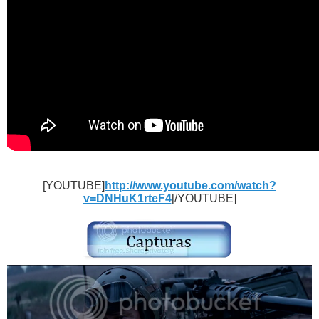
[YOUTUBE]
http://www.youtube.com/watch?
v=DNHuK1rteF4
[/YOUTUBE]