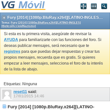
Fury [2014] [1080p.BluRay.x264][LATINO-INGLES][Belico/Accion/Nazismo]
Tema:
Fury [2014] [1080p.BluRay.x264][LATINO-INGLES]
[Belico/Accion/Nazismo]
Si esta es tu primera visita, asegúrate de revisar la
AYUDA
para familiarizarte con las funciones del foro. Si
deseas publicar mensajes, será necesario que te
registres
para que puedas dejar respuestas y crear tus
propios mensajes, recuerda que es gratis. Si quieres
empezar a leer mensajes, selecciona el foro de tu interés
de la lista de abajo.
Etiquetas:
Ninguna
reset11
said:
17/01/2015
14:46
Fury [2014] [1080p.BluRay.x264][LATINO-