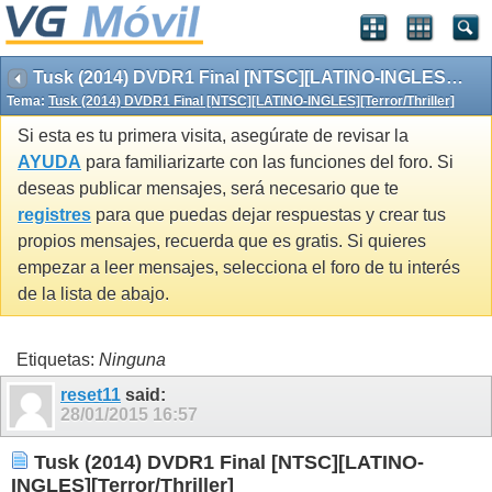
Tusk (2014) DVDR1 Final [NTSC][LATINO-INGLES][Terror/Thriller]
Tema:
Tusk (2014) DVDR1 Final [NTSC][LATINO-INGLES][Terror/Thriller]
Si esta es tu primera visita, asegúrate de revisar la
AYUDA
para familiarizarte con las funciones del foro. Si
deseas publicar mensajes, será necesario que te
registres
para que puedas dejar respuestas y crear tus
propios mensajes, recuerda que es gratis. Si quieres
empezar a leer mensajes, selecciona el foro de tu interés
de la lista de abajo.
Etiquetas:
Ninguna
reset11
said:
28/01/2015
16:57
Tusk (2014) DVDR1 Final [NTSC][LATINO-
INGLES][Terror/Thriller]