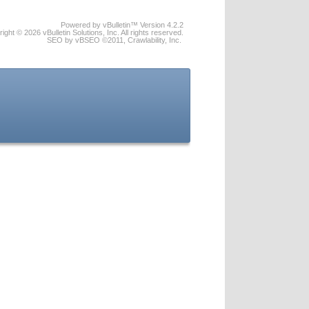
Powered by vBulletin™ Version 4.2.2
ight © 2026 vBulletin Solutions, Inc. All rights reserved.
SEO by vBSEO ©2011, Crawlability, Inc.