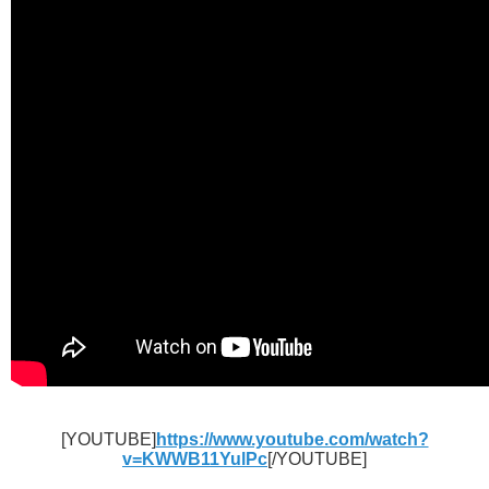
[YOUTUBE]
https://www.youtube.com/watch?
v=KWWB11YulPc
[/YOUTUBE]