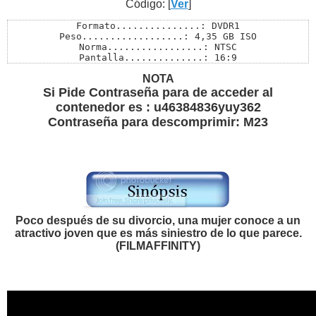
Código: [
Ver
]
Formato...............: DVDR1

Peso..................: 4,35 GB ISO

Norma.................: NTSC

Pantalla..............: 16:9

Audios................: Ingles 2.0-5.1 /Frances 5.1/ Es
NOTA
Subtítulos............: Ingles / Frances /Español Latin
Menú..................: SI

Si Pide Contraseña para de acceder al
Extras................: Si

contenedor es : u46384836yuy362
Pass..................: M23
Contraseña para descomprimir: M23
Poco después de su divorcio, una mujer conoce a un
atractivo joven que es más siniestro de lo que parece.
(FILMAFFINITY)