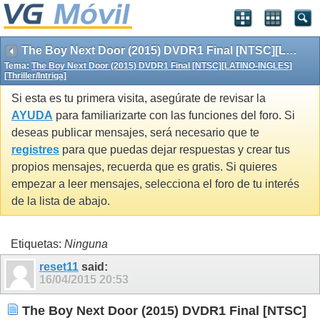
The Boy Next Door (2015) DVDR1 Final [NTSC][LATINO-INGLES][Thriller/Intriga]
Tema:
The Boy Next Door (2015) DVDR1 Final [NTSC][LATINO-INGLES]
[Thriller/Intriga]
Si esta es tu primera visita, asegúrate de revisar la
AYUDA
para familiarizarte con las funciones del foro. Si
deseas publicar mensajes, será necesario que te
registres
para que puedas dejar respuestas y crear tus
propios mensajes, recuerda que es gratis. Si quieres
empezar a leer mensajes, selecciona el foro de tu interés
de la lista de abajo.
Etiquetas:
Ninguna
reset11
said:
16/04/2015
20:53
The Boy Next Door (2015) DVDR1 Final [NTSC]