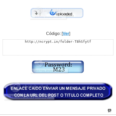
Código: [
Ver
]
http://ncrypt.in/folder-T8hSfytf