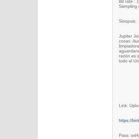
Bit rate :
Sampling 
Sinopsis:
Jupiter Jo
cosas. Aun
limpiadora
aguardando
razón es q
todo el Un
Link: Upl
https://b
Pass: sx