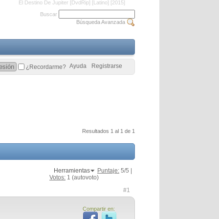
El Destino De Jupiter [DvdRip] [Latino] [2015]
Buscar
Búsqueda Avanzada
Ayuda
Registrarse
¿Recordarme?
Resultados 1 al 1 de 1
Herramientas
Puntaje:
5
/5 |
Votos:
1
(autovoto)
#1
Compartir en: