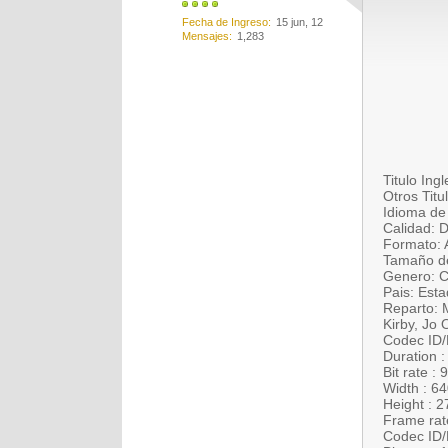
Fecha de Ingreso
15 jun, 12
Mensajes
1,283
Titulo Ing
Otros Titu
Idioma de 
Calidad: 
Formato: 
Tamaño de
Genero: Ci
Pais: Est
Reparto: 
Kirby, Jo
Codec ID/H
Duration 
Bit rate :
Width : 64
Height : 2
Frame rat
Codec ID/