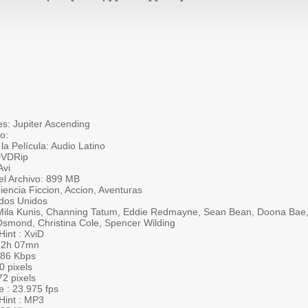
les: Jupiter Ascending
lo:
la Película: Audio Latino
DVDRip
Avi
l Archivo: 899 MB
encia Ficcion, Accion, Aventuras
ados Unidos
Mila Kunis, Channing Tatum, Eddie Redmayne, Sean Bean, Doona Bae
 Osmond, Christina Cole, Spencer Wilding
int : XviD
: 2h 07mn
 986 Kbps
0 pixels
72 pixels
e : 23.975 fps
Hint : MP3