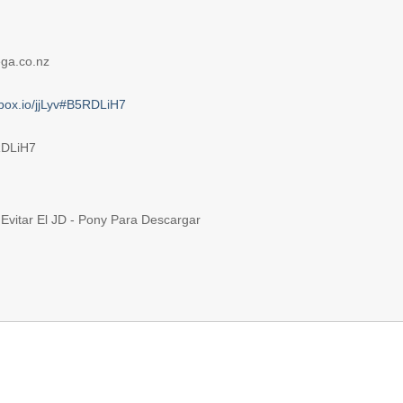
ega.co.nz
nbox.io/jjLyv#B5RDLiH7
RDLiH7
Evitar El JD - Pony Para Descargar