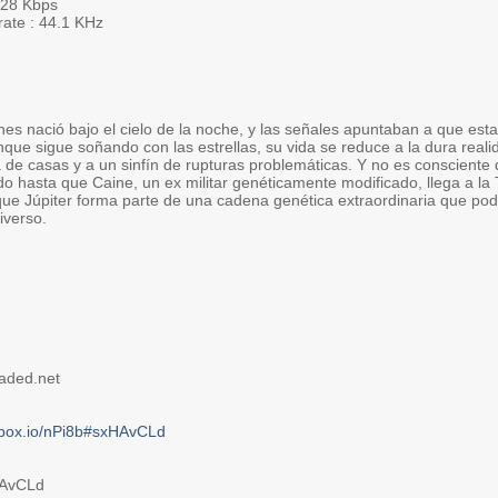
 128 Kbps
rate : 44.1 KHz
nes nació bajo el cielo de la noche, y las señales apuntaban a que es
que sigue soñando con las estrellas, su vida se reduce a la dura real
 de casas y a un sinfín de rupturas problemáticas. Y no es consciente 
 hasta que Caine, un ex militar genéticamente modificado, llega a la T
ue Júpiter forma parte de una cadena genética extraordinaria que podría
iverso.
oaded.net
inbox.io/nPi8b#sxHAvCLd
HAvCLd