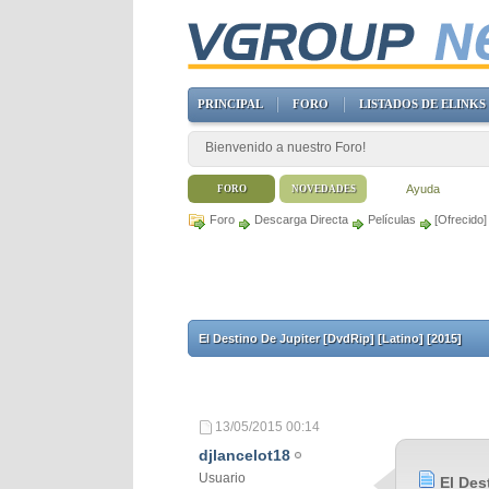
PRINCIPAL
FORO
LISTADOS DE ELINKS
Bienvenido a nuestro Foro!
Ayuda
FORO
NOVEDADES
Foro
Descarga Directa
Películas
[Ofrecido]
El Destino De Jupiter [DvdRip] [Latino] [2015]
13/05/2015
00:14
djlancelot18
Usuario
El Des