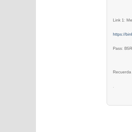
Link 1: M
https://bi
Pass: B5
Recuerda 
.