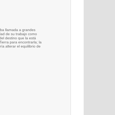
taba llamada a grandes
idad de su trabajo como
del destino que la está
ierra para encontrarla; la
 alterar el equilibrio de