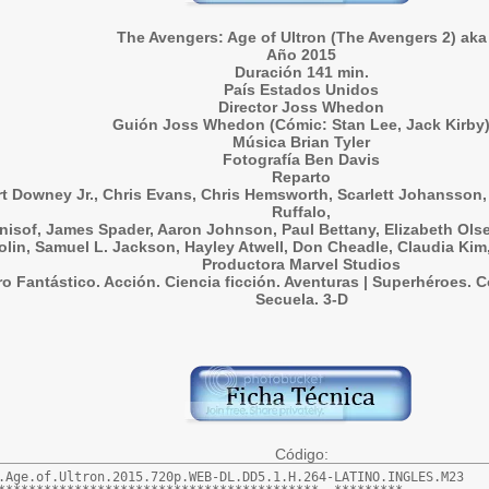
The Avengers: Age of Ultron (The Avengers 2) aka
Año 2015
Duración 141 min.
País Estados Unidos
Director Joss Whedon
Guión Joss Whedon (Cómic: Stan Lee, Jack Kirby
Música Brian Tyler
Fotografía Ben Davis
Reparto
t Downey Jr., Chris Evans, Chris Hemsworth, Scarlett Johansson
Ruffalo,
enisof, James Spader, Aaron Johnson, Paul Bettany, Elizabeth O
olin, Samuel L. Jackson, Hayley Atwell, Don Cheadle, Claudia Kim,
Productora Marvel Studios
o Fantástico. Acción. Ciencia ficción. Aventuras | Superhéroes. 
Secuela. 3-D
Código:
.Age.of.Ultron.2015.720p.WEB-DL.DD5.1.H.264-LATINO.INGLES.M23
