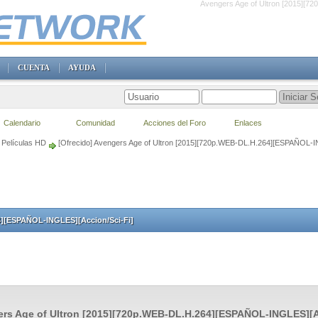
Avengers Age of Ultron [2015][7
CUENTA
AYUDA
Calendario
Comunidad
Acciones del Foro
Enlaces
Películas HD
[Ofrecido] Avengers Age of Ultron [2015][720p.WEB-DL.H.264][ESPAÑOL-I
4][ESPAÑOL-INGLES][Accion/Sci-Fi]
rs Age of Ultron [2015][720p.WEB-DL.H.264][ESPAÑOL-INGLES][A