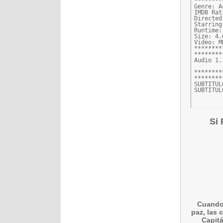
********
Genre: A
IMDB Rat
Directed
Starring
Runtime:
Size: 4.
Video: M
********
********
Audio 1.
********
********
SUBTITUL
SUBTITUL
Si 
Cuando 
paz, las 
Capitá