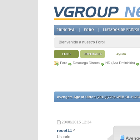
PRINCIPAL
FORO
LISTADOS DE ELINKS
Bienvenido a nuestro Foro!
Ayuda
FORO
NOVEDADES
Foro
Descarga Directa
HD (Alta Definición)
Avengers Age of Ultron [2015][720p.WEB-DL.H.26
20/08/2015
12:34
reset11
Usuario
Avenge