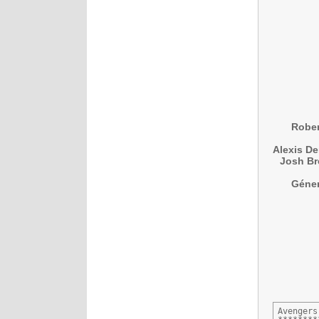
Rober
Alexis D
Josh Br
Géner
Avengers