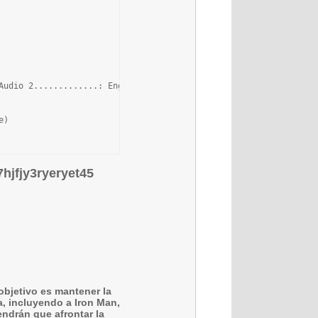
Audio 2.............: English 5.1 | AC3 | 384 KBPS  __________(Fi
)

7hjfjy3ryeryet45
bjetivo es mantener la
a, incluyendo a Iron Man,
endrán que afrontar la