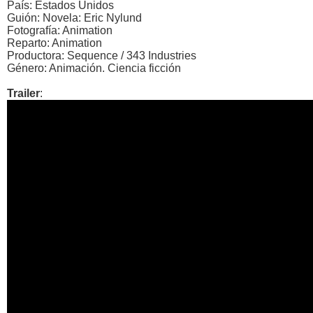
País: Estados Unidos
Guión: Novela: Eric Nylund
Fotografía: Animation
Reparto: Animation
Productora: Sequence / 343 Industries
Género: Animación. Ciencia ficción
Trailer
: