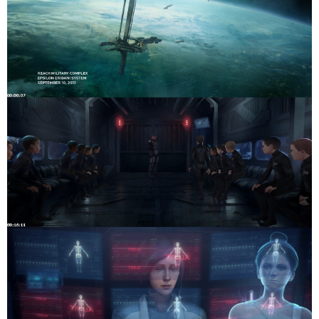
_STATISTICS_WRITING_DATE_UTC             : 2015-11-30 2
_STATISTICS_TAGS                         : BPS DURATION
Video

ID                                       : 1

Format                                   : AVC

Format/Info                              : Advanced Vid
Format profile                           : High@L4.1

Format settings, CABAC                   : Yes

Format settings, ReFrames                : 12 frames

Codec ID                                 : V_MPEG4/ISO/
Duration                                 : 1h 4mn

Bit rate                                 : 1 500 Kbps

Width                                    : 1 280 pixels
Height                                   : 544 pixels

Display aspect ratio                     : 2.35:1

Frame rate mode                          : Constant

Frame rate                               : 23.976 fps

Color space                              : YUV

Chroma subsampling                       : 4:2:0

Bit depth                                : 8 bits

Scan type                                : Progressive

Bits/(Pixel*Frame)                       : 0.090

Stream size                              : 675 MiB (75%
Writing library                          : x264 core 14
Encoding settings                        : cabac=1 / r
Language                                 : Spanish

Default                                  : Yes

Forced                                   : No
