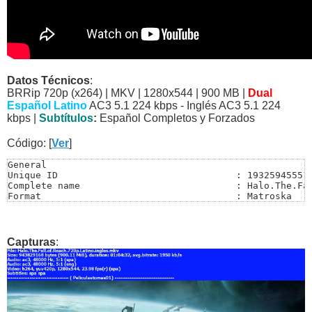
Datos Técnicos
:
BRRip 720p (x264) | MKV | 1280x544 | 900 MB |
Dual
Español Latino
AC3 5.1 224 kbps - Inglés AC3 5.1 224
kbps |
Subtítulos
:
Español Completos y Forzados
Código: [
Ver
]
General

Unique ID                                : 193259455515
Complete name                            : Halo.The.Fal
Format                                   : Matroska

Format version                           : Version 4 / 
File size                                : 900 MiB

Duration                                 : 1h 4mn

Overall bit rate                         : 1 950 Kbps

Capturas
:
Encoded date                             : UTC 2015-11-
Writing application                      : mkvmerge v8.
Writing library                          : libebml v1.3
DURATION                                 : 01:01:44.692
NUMBER_OF_FRAMES                         : 873

NUMBER_OF_BYTES                          : 34529

_STATISTICS_WRITING_APP                  : mkvmerge v8.