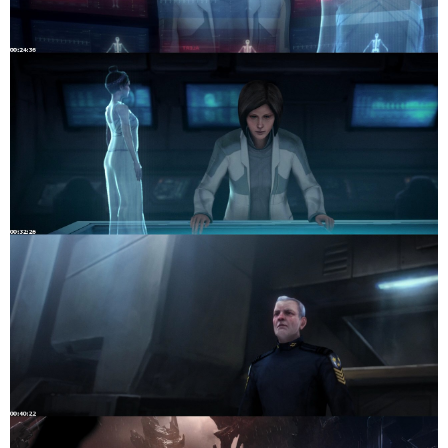
Audio #1

ID                                       : 2

Format                                   : AC-3

Format/Info                              : Audio Coding
Mode extension                           : CM (complete
Format settings, Endianness              : Big

Codec ID                                 : A_AC3

Duration                                 : 1h 4mn

Bit rate mode                            : Constant

Bit rate                                 : 224 Kbps

Channel(s)                               : 6 channels

Channel positions                        : Front: L C R
Sampling rate                            : 48.0 KHz

Bit depth                                : 16 bits

Compression mode                         : Lossy

Stream size                              : 103 MiB (11%
Title                                    : Latino 

Language                                 : Spanish

Default                                  : Yes

Forced                                   : No

Audio #2

ID                                       : 3

Format                                   : AC-3

Format/Info                              : Audio Coding
Mode extension                           : CM (complete
Format settings, Endianness              : Big

Codec ID                                 : A_AC3

Duration                                 : 1h 4mn
