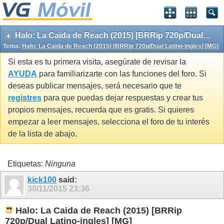
Halo: La Caida de Reach (2015) [BRRip 720p/Dual Latino-ingles] [MG]
Tema:
Halo: La Caida de Reach (2015) [BRRip 720p/Dual Latino-ingles] [MG]
Si esta es tu primera visita, asegúrate de revisar la
AYUDA
para familiarizarte con las funciones del foro. Si
deseas publicar mensajes, será necesario que te
registres
para que puedas dejar respuestas y crear tus
propios mensajes, recuerda que es gratis. Si quieres
empezar a leer mensajes, selecciona el foro de tu interés
de la lista de abajo.
Etiquetas:
Ninguna
kick100
said:
30/11/2015
23:36
Halo: La Caida de Reach (2015) [BRRip
720p/Dual Latino-ingles] [MG]